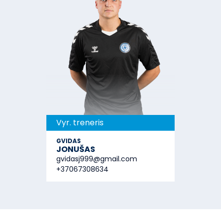
Vyr. treneris
GVIDAS
JONUŠAS
gvidasj999@gmail.com
+37067308634