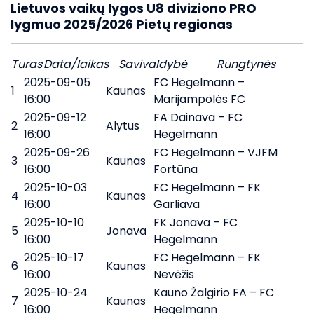
Lietuvos vaikų lygos U8 diviziono PRO
lygmuo 2025/2026 Pietų regionas
Turas
Data/laikas
Savivaldybė
Rungtynės
2025-09-05
FC Hegelmann –
1
Kaunas
16:00
Marijampolės FC
2025-09-12
FA Dainava – FC
2
Alytus
16:00
Hegelmann
2025-09-26
FC Hegelmann – VJFM
3
Kaunas
16:00
Fortūna
2025-10-03
FC Hegelmann – FK
4
Kaunas
16:00
Garliava
2025-10-10
FK Jonava – FC
5
Jonava
16:00
Hegelmann
2025-10-17
FC Hegelmann – FK
6
Kaunas
16:00
Nevėžis
2025-10-24
Kauno Žalgirio FA – FC
7
Kaunas
16:00
Hegelmann