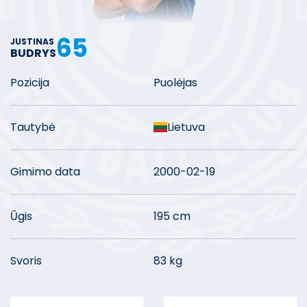
65
JUSTINAS
BUDRYS
Pozicija
Puolėjas
Tautybė
Lietuva
Gimimo data
2000-02-19
Ūgis
195 cm
Svoris
83 kg