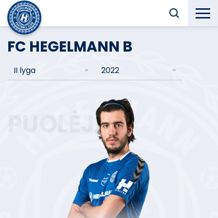
FC HEGELMANN B
II lyga
2022
PUOLĖJAS