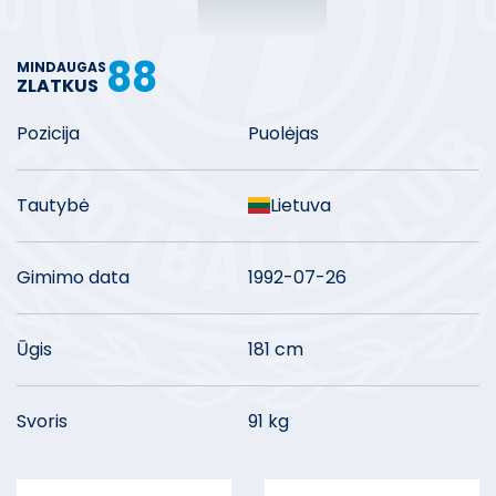
88
MINDAUGAS
ZLATKUS
Pozicija
Puolėjas
Tautybė
Lietuva
Gimimo data
1992-07-26
Ūgis
181 cm
Svoris
91 kg