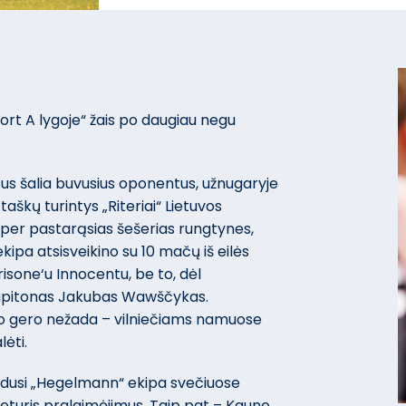
rt A lygoje“ žais po daugiau negu
isus šalia buvusius oponentus, užnugaryje
 taškų turintys „Riteriai“ Lietuvos
per pastarąsias šešerias rungtynes,
 ekipa atsisveikino su 10 mačų iš eilės
risone‘u Innocentu, be to, dėl
 kapitonas Jakubas Wawščykas.
eko gero nežada – vilniečiams namuose
ėti.
dusi „Hegelmann“ ekipa svečiuose
keturis pralaimėjimus. Taip pat – Kauno