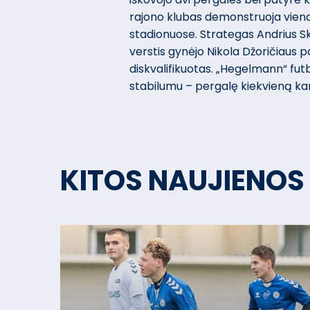
rajono klubas demonstruoja vien
stadionuose. Strategas Andrius S
verstis gynėjo Nikola Džoričiaus 
diskvalifikuotas. „Hegelmann“ fut
stabilumu – pergalę kiekvieną kar
KITOS NAUJIENOS