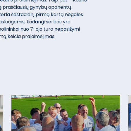
ą prasčiausių gynybų oponentų
kerla šeštadienį pirmą kartą negalės
paslaugomis, kadangi serbas yra
bolininkai nuo 7-ojo turo nepasižymi
tą keičia pralaimėjimas.