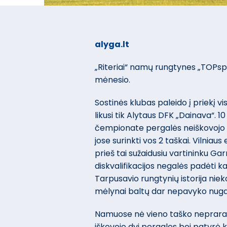
alyga.lt
„Riteriai“ namų rungtynes „TOPspo
mėnesio.
Sostinės klubas paleido į priekį v
likusi tik Alytaus DFK „Dainava“. 10
čempionate pergalės neiškovojo 
jose surinkti vos 2 taškai. Vilniaus
prieš tai sužaidusiu vartininku Gar
diskvalifikacijos negalės padėti
Tarpusavio rungtynių istorija ni
mėlynai baltų dar nepavyko nugal
Namuose nė vieno taško neprara
iškovojo dvi pergales bei patyrė 