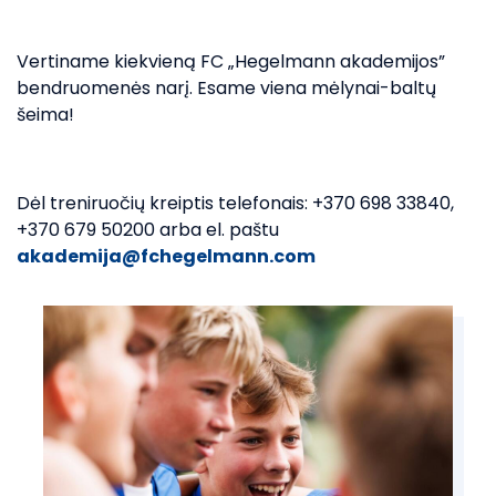
Vertiname kiekvieną FC „Hegelmann akademijos”
bendruomenės narį. Esame viena mėlynai-baltų
šeima!
Dėl treniruočių kreiptis telefonais: +370 698 33840,
+370 679 50200 arba el. paštu
akademija@fchegelmann.com