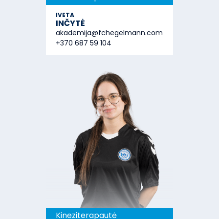
IVETA
INČYTĖ
akademija@fchegelmann.com
+370 687 59 104
Kineziterapautė