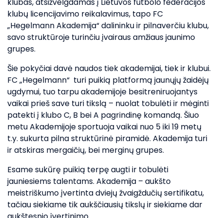
klubas, atsižvelgdamas į Lietuvos futbolo federacijos
klubų licencijavimo reikalavimus, tapo FC
„Hegelmann Akademija“ dalininku ir pilnaverčiu klubu,
savo struktūroje turinčiu įvairaus amžiaus jaunimo
grupes.
Šie pokyčiai davė naudos tiek akademijai, tiek ir klubui.
FC „Hegelmann“ turi puikią platformą jaunųjų žaidėjų
ugdymui, tuo tarpu akademijoje besitreniruojantys
vaikai prieš save turi tikslą – nuolat tobulėti ir mėginti
patekti į klubo C, B bei A pagrindinę komandą. Šiuo
metu Akademijoje sportuoja vaikai nuo 5 iki 19 metų
t.y. sukurta pilna struktūrinė piramidė. Akademija turi
ir atskiras mergaičių, bei merginų grupes.
Esame sukūrę puikią terpę augti ir tobulėti
jauniesiems talentams. Akademija – aukšto
meistriškumo įvertinta dviejų žvaigždučių sertifikatu,
tačiau siekiame tik aukščiausių tikslų ir siekiame dar
aukštesnio įvertinimo.