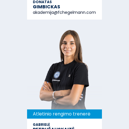
DONATAS
GIMBICKAS
akademija@fchegelmann.com
Atletinio rengimo trenerė
GABRIELĖ