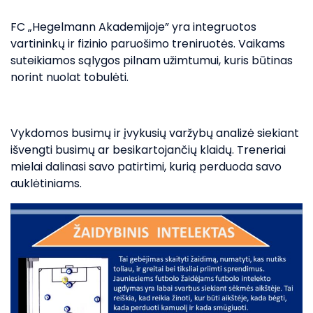
FC „Hegelmann Akademijoje” yra integruotos
vartininkų ir fizinio paruošimo treniruotės. Vaikams
suteikiamos sąlygos pilnam užimtumui, kuris būtinas
norint nuolat tobulėti.
Vykdomos busimų ir įvykusių varžybų analizė siekiant
išvengti busimų ar besikartojančių klaidų. Treneriai
mielai dalinasi savo patirtimi, kurią perduoda savo
auklėtiniams.