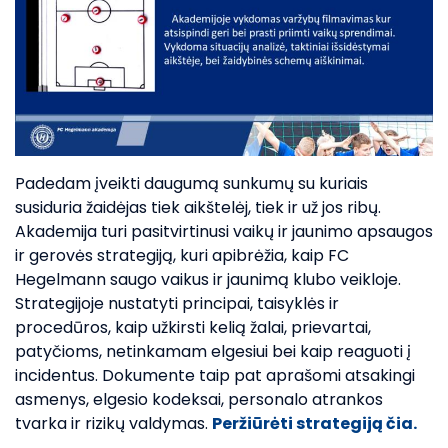
Padedam įveikti daugumą sunkumų su kuriais
susiduria žaidėjas tiek aikštelėj, tiek ir už jos ribų.
Akademija turi pasitvirtinusi vaikų ir jaunimo apsaugos
ir gerovės strategiją, kuri apibrėžia, kaip FC
Hegelmann saugo vaikus ir jaunimą klubo veikloje.
Strategijoje nustatyti principai, taisyklės ir
procedūros, kaip užkirsti kelią žalai, prievartai,
patyčioms, netinkamam elgesiui bei kaip reaguoti į
incidentus. Dokumente taip pat aprašomi atsakingi
asmenys, elgesio kodeksai, personalo atrankos
tvarka ir rizikų valdymas.
Peržiūrėti strategiją čia.