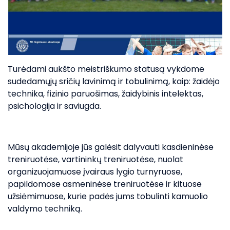
Turėdami aukšto meistriškumo statusą vykdome
sudedamųjų sričių lavinimą ir tobulinimą, kaip: žaidėjo
technika, fizinio paruošimas, žaidybinis intelektas,
psichologija ir saviugda.
Mūsų akademijoje jūs galėsit dalyvauti kasdieninėse
treniruotėse, vartininkų treniruotėse, nuolat
organizuojamuose įvairaus lygio turnyruose,
papildomose asmeninėse treniruotėse ir kituose
užsiėmimuose, kurie padės jums tobulinti kamuolio
valdymo techniką.