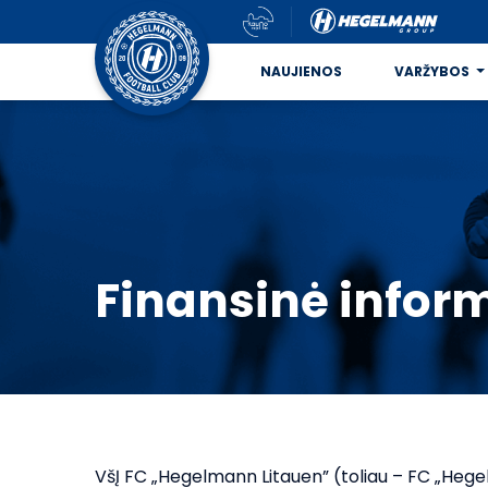
NAUJIENOS
VARŽYBOS
Finansinė infor
VšĮ FC „Hegelmann Litauen” (toliau – FC „Hege