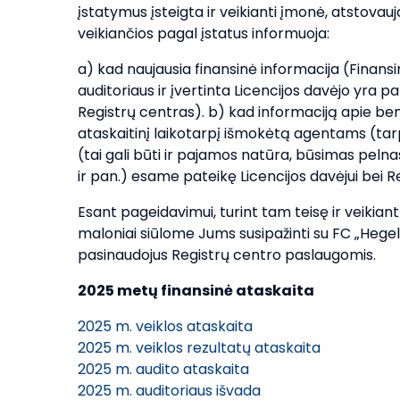
įstatymus įsteigta ir veikianti įmonė, atstova
veikiančios pagal įstatus informuoja:
a) kad naujausia finansinė informacija (Finansin
auditoriaus ir įvertinta Licencijos davėjo yra pa
Registrų centras). b) kad informaciją apie b
ataskaitinį laikotarpį išmokėtą agentams (tar
(tai gali būti ir pajamos natūra, būsimas peln
ir pan.) esame pateikę Licencijos davėjui bei R
Esant pageidavimui, turint tam teisę ir veikian
maloniai siūlome Jums susipažinti su FC „Hege
pasinaudojus Registrų centro paslaugomis.
2025 metų finansinė ataskaita
2025 m. veiklos ataskaita
2025 m. veiklos rezultatų ataskaita
2025 m. audito ataskaita
2025 m. auditoriaus išvada