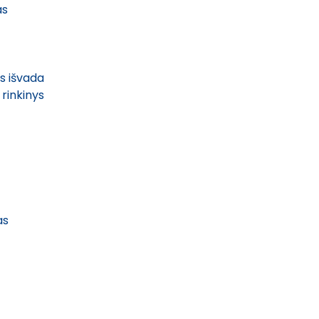
as
s išvada
 rinkinys
as