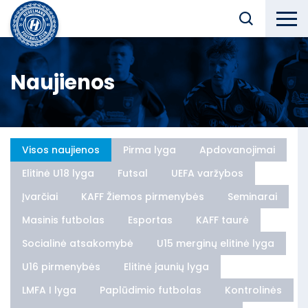
Naujienos
Visos naujienos
Pirma lyga
Apdovanojimai
Elitinė U18 lyga
Futsal
UEFA varžybos
Įvarčiai
KAFF Žiemos pirmenybės
Seminarai
Masinis futbolas
Esportas
KAFF taurė
Socialinė atsakomybė
U15 merginų elitinė lyga
U16 pirmenybės
Elitinė jaunių lyga
LMFA I lyga
Paplūdimio futbolas
Kontrolinės