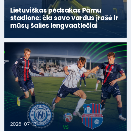
Lietuviškas pėdsakas Pärnu
stadione: čia savo vardus įrašė ir
mūsų šalies lengvaatlečiai
2026-07-13