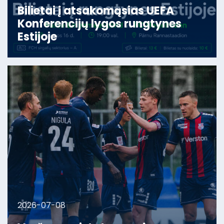
Bilietai į atsakomąsias UEFA
Konferencijų lygos rungtynes
Estijoje
2026-07-08