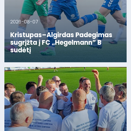
2026-08-07
Kristupas–Algirdas Padegimas
sugrįžta į FC „Hegelmann” B
sudėtį