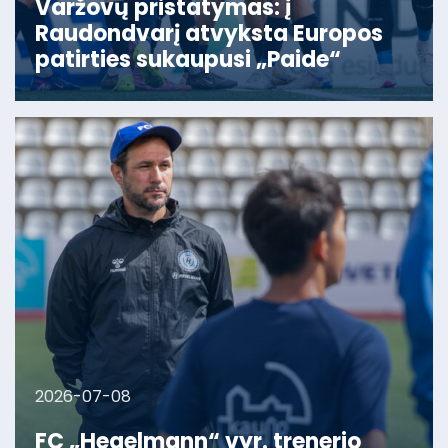
Varžovų pristatymas: į
Raudondvarį atvyksta Europos
patirties sukaupusi „Paide“
2026-07-08
FC „Hegelmann“ vyr. trenerio