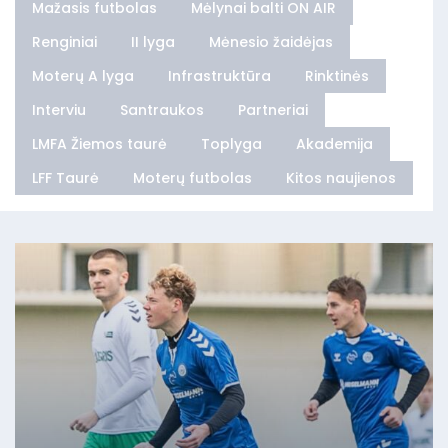
Mažasis futbolas
Mėlynai balti ON AIR
Renginiai
II lyga
Mėnesio žaidėjas
Moterų A lyga
Infrastruktūra
Rinktinės
Interviu
Santraukos
Partneriai
LMFA Žiemos taurė
Toplyga
Akademija
LFF Taurė
Moterų futbolas
Kitos naujienos