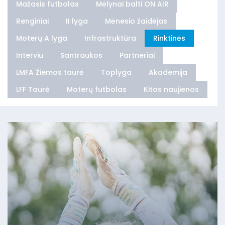
Mažasis futbolas
Mėlynai balti ON AIR
Renginiai
II lyga
Mėnesio žaidėjas
Moterų A lyga
Infrastruktūra
Rinktinės
Interviu
Santraukos
Partneriai
LMFA Žiemos taurė
Toplyga
Akademija
LFF Taurė
Moterų futbolas
Kitos naujienos