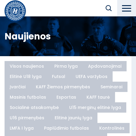
Naujienos
Visos naujienos
Pirma lyga
Apdovanojimai
Elitinė U18 lyga
Futsal
UEFA varžybos
Įvarčiai
KAFF Žiemos pirmenybės
Seminarai
Masinis futbolas
Esportas
KAFF taurė
Socialinė atsakomybė
U15 merginų elitinė lyga
U16 pirmenybės
Elitinė jaunių lyga
LMFA I lyga
Paplūdimio futbolas
Kontrolinės