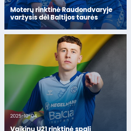
Moterų rinktinė Raudondvaryje
varžysis dėl Baltijos taurės
2025-10-04
Vaikinų U21 rinktinė spalį