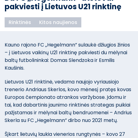
pakviesti į Lietuvos U21 rinktinę
Rinktinės
Kitos naujienos
Kauno rajono FC „Hegelmann” sulaukė džiugios žinios
– į Lietuvos vaikinų U21 rinktinę pakviesti du mėlynai
baltų futbolininkai: Domas Slendzoka ir Esmilis
Kaušinis.
Lietuvos U21 rinktinė, vedama naujojo vyriausiojo
trenerio Andriaus Skerlos, kovo mėnesį pratęs kovas
Europos čempionato atrankos varžybose. Įdomu ir
tai, kad dabartinis jaunimo rinktinės strategas puikiai
pažįstamas ir mėlynai baltų bendruomenei – Andrius
Skerla su FC „Hegelmann” dirbo nuo 2021 metų.
Šįkart lietuvių laukia vienerios rungtynės – kovo 27