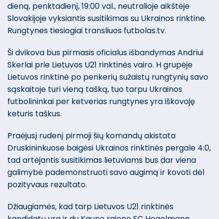
dieną, penktadienį, 19:00 val., neutralioje aikštėje
Slovakijoje vyksiantis susitikimas su Ukrainos rinktine.
Rungtynes tiesiogiai transliuos futbolas.tv.
Ši dvikova bus pirmasis oficialus išbandymas Andriui
Skerlai prie Lietuvos U21 rinktinės vairo. H grupėje
Lietuvos rinktinė po penkerių sužaistų rungtynių savo
sąskaitoje turi vieną tašką, tuo tarpu Ukrainos
futbolininkai per ketverias rungtynes yra iškovoję
keturis taškus.
Praėjusį rudenį pirmoji šių komandų akistata
Druskininkuose baigėsi Ukrainos rinktinės pergale 4:0,
tad artėjantis susitikimas lietuviams bus dar viena
galimybė pademonstruoti savo augimą ir kovoti dėl
pozityvaus rezultato.
Džiaugiamės, kad tarp Lietuvos U21 rinktinės
kandidatų yra ir du Kauno rajono FC Hegelmann