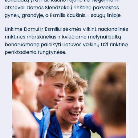
atstovai. Domas Slendzoka į rinktinę pakviestas
gynėjų grandyje, o Esmilis Kaušinis – saugų linijoje.
Linkime Domui ir Esmiliui sėkmės vilkint nacionalinės
rinktinės marškinėlius ir kviečiame mėlynai baltų
bendruomenę palaikyti Lietuvos vaikinų U21 rinktinę
penktadienio rungtynėse.