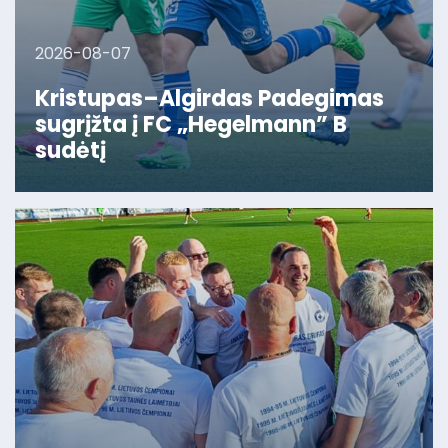
2026-08-07
Kristupas–Algirdas Padegimas
sugrįžta į FC „Hegelmann” B
sudėtį