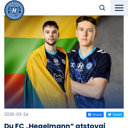
2026-03-24
Share
Tweet
Du FC „Hegelmann” atstovai