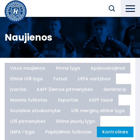
Naujienos
Visos naujienos
Pirma lyga
Apdovanojimai
Elitinė U18 lyga
Futsal
UEFA varžybos
Įvarčiai
KAFF Žiemos pirmenybės
Seminarai
Masinis futbolas
Esportas
KAFF taurė
Socialinė atsakomybė
U15 merginų elitinė lyga
U16 pirmenybės
Elitinė jaunių lyga
LMFA I lyga
Paplūdimio futbolas
Kontrolinės