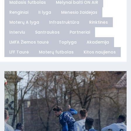
Mažasis futbolas
Mėlynai balti ON AIR
Renginiai
II lyga
Mėnesio žaidėjas
Moterų A lyga
Infrastruktūra
Rinktinės
Interviu
Santraukos
Partneriai
LMFA Žiemos taurė
Toplyga
Akademija
LFF Taurė
Moterų futbolas
Kitos naujienos