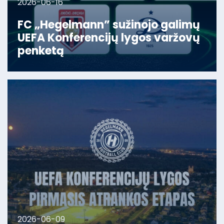
2026-06-16
FC „Hegelmann” sužinojo galimų
UEFA Konferencijų lygos varžovų
penketą
2026-06-09