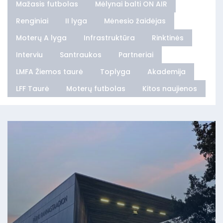
Mažasis futbolas
Mėlynai balti ON AIR
Renginiai
II lyga
Mėnesio žaidėjas
Moterų A lyga
Infrastruktūra
Rinktinės
Interviu
Santraukos
Partneriai
LMFA Žiemos taurė
Toplyga
Akademija
LFF Taurė
Moterų futbolas
Kitos naujienos