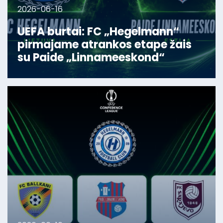
2026-06-16
UEFA burtai: FC „Hegelmann“
pirmajame atrankos etape žais
su Paide „Linnameeskond“