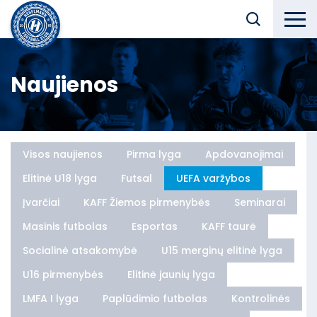
Naujienos
Visos naujienos
Pirma lyga
Apdovanojimai
Elitinė U18 lyga
Futsal
UEFA varžybos
Įvarčiai
KAFF Žiemos pirmenybės
Seminarai
Masinis futbolas
Esportas
KAFF taurė
Socialinė atsakomybė
U15 merginų elitinė lyga
U16 pirmenybės
Elitinė jaunių lyga
LMFA I lyga
Paplūdimio futbolas
Kontrolinės