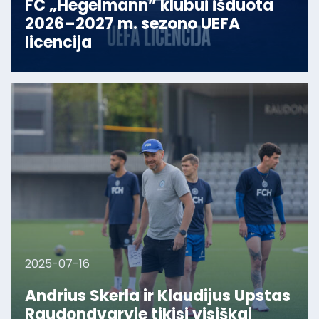
FC „Hegelmann” klubui išduota
2026–2027 m. sezono UEFA
licencija
2025-07-16
Andrius Skerla ir Klaudijus Upstas
Raudondvaryje tikisi visiškai