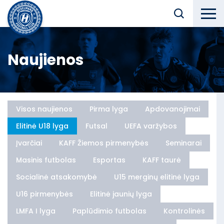
Naujienos
Visos naujienos
Pirma lyga
Apdovanojimai
Elitinė U18 lyga
Futsal
UEFA varžybos
Įvarčiai
KAFF Žiemos pirmenybės
Seminarai
Masinis futbolas
Esportas
KAFF taurė
Socialinė atsakomybė
U15 merginų elitinė lyga
U16 pirmenybės
Elitinė jaunių lyga
LMFA I lyga
Paplūdimio futbolas
Kontrolinės