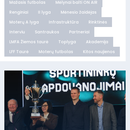
Mažasis futbolas
Mėlynai balti ON AIR
Renginiai
II lyga
Mėnesio žaidėjas
Moterų A lyga
Infrastruktūra
Rinktinės
Interviu
Santraukos
Partneriai
LMFA Žiemos taurė
Toplyga
Akademija
LFF Taurė
Moterų futbolas
Kitos naujienos