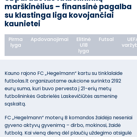
marškinėlius – finansinė pagalba
su klastinga liga kovojančiai
kaunietei
Pirma
Apdovanojimai
Elitinė
Futsal
UEF
lyga
U18
varžy
lyga
Kauno rajono FC „Hegelmann“ kartu su tinklalaide
futbolas.lt organizuotame aukcione surinkta 2192
eurų suma, kuri buvo pervesta į 21-erių metų
futbolininkės Gabrielės Laskevičiūtės asmeninę
sąskaitą.
FC „Hegelmann“ moterų B komandos žaidėja neseniai
gyveno aktyvų gyvenimą – dirbo, mokinosi, žaidė
futbolą. Kai vieną dieną dėl plaučių uždegimo atsigulė