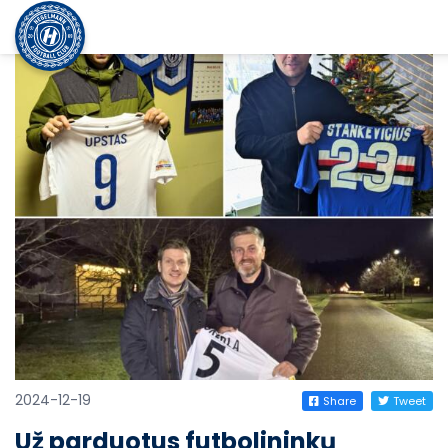
2024-12-19
Share
Tweet
Už parduotus futbolininkų