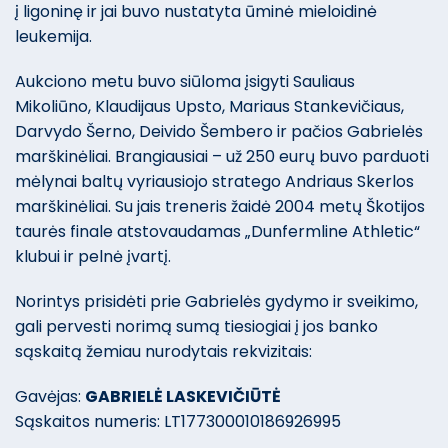
į ligoninę ir jai buvo nustatyta ūminė mieloidinė
leukemija.
Aukciono metu buvo siūloma įsigyti Sauliaus
Mikoliūno, Klaudijaus Upsto, Mariaus Stankevičiaus,
Darvydo Šerno, Deivido Šembero ir pačios Gabrielės
marškinėliai. Brangiausiai – už 250 eurų buvo parduoti
mėlynai baltų vyriausiojo stratego Andriaus Skerlos
marškinėliai. Su jais treneris žaidė 2004 metų Škotijos
taurės finale atstovaudamas „Dunfermline Athletic“
klubui ir pelnė įvartį.
Norintys prisidėti prie Gabrielės gydymo ir sveikimo,
gali pervesti norimą sumą tiesiogiai į jos banko
sąskaitą žemiau nurodytais rekvizitais:
Gavėjas:
GABRIELĖ LASKEVIČIŪTĖ
Sąskaitos numeris: LT177300010186926995