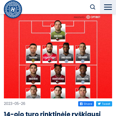
2023-05-26
Share
Tweet
14-ojo turo rinktinėje ryškiausi