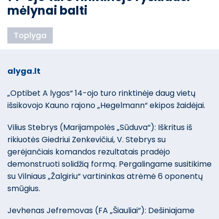
mėlynai balti
Toplyga
alyga.lt
„Optibet A lygos“ 14-ojo turo rinktinėje daug vietų
išsikovojo Kauno rajono „Hegelmann“ ekipos žaidėjai.
Vilius Stebrys (Marijampolės „Sūduva“): Iškritus iš
rikiuotės Giedriui Zenkevičiui, V. Stebrys su
gerėjančiais komandos rezultatais pradėjo
demonstruoti solidžią formą. Pergalingame susitikime
su Vilniaus „Žalgiriu“ vartininkas atrėmė 6 oponentų
smūgius.
Jevhenas Jefremovas (FA „Šiauliai“): Dešiniajame