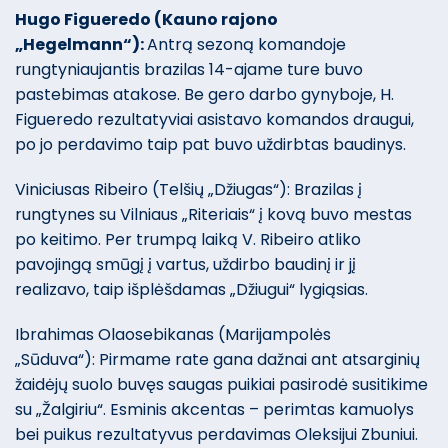
Hugo Figueredo (Kauno rajono
„Hegelmann“):
Antrą sezoną komandoje
rungtyniaujantis brazilas 14-ajame ture buvo
pastebimas atakose. Be gero darbo gynyboje, H.
Figueredo rezultatyviai asistavo komandos draugui,
po jo perdavimo taip pat buvo uždirbtas baudinys.
Viniciusas Ribeiro (Telšių „Džiugas“): Brazilas į
rungtynes su Vilniaus „Riteriais“ į kovą buvo mestas
po keitimo. Per trumpą laiką V. Ribeiro atliko
pavojingą smūgį į vartus, uždirbo baudinį ir jį
realizavo, taip išplėšdamas „Džiugui“ lygiąsias.
Ibrahimas Olaosebikanas (Marijampolės
„Sūduva“): Pirmame rate gana dažnai ant atsarginių
žaidėjų suolo buvęs saugas puikiai pasirodė susitikime
su „Žalgiriu“. Esminis akcentas – perimtas kamuolys
bei puikus rezultatyvus perdavimas Oleksijui Zbuniui.