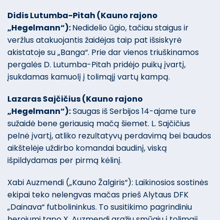
Didis Lutumba-Pitah (Kauno rajono
„Hegelmann“):
Nedidelio ūgio, tačiau staigus ir
veržlus atakuojantis žaidėjas taip pat išsiskyrė
akistatoje su „Banga“. Prie dar vienos triuškinamos
pergalės D. Lutumba-Pitah pridėjo puikų įvartį,
įsukdamas kamuolį į tolimąjį vartų kampą.
Lazaras Sajčičius (Kauno rajono
„Hegelmann“):
Saugas iš Serbijos 14-ajame ture
sužaidė bene geriausią mačą šiemet. L. Sajčičius
pelnė įvartį, atliko rezultatyvų perdavimą bei baudos
aikštelėje uždirbo komandai baudinį, viską
išpildydamas per pirmą kėlinį.
Xabi Auzmendi („Kauno Žalgiris“): Laikinosios sostinės
ekipai teko nelengvas mačas prieš Alytaus DFK
„Dainava“ futbolininkus. To susitikimo pagrindiniu
herojumi tapo X. Auzmendi gražiu smūgiu į tolimąjį