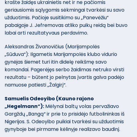
krašte žaidęs ukrainietis net ir ne pačiomis
geriausiomis sąlygomis sėkmingai tvarkėsi su savo
užduotimis. Pačioje susitikimo su „Panevėžiu“
pabaigoje J. Jefremovas atliko puikų reidą bei buvo
labai arti rezultatyvaus perdavimo.
Aleksandras Živanovičius (Marijampolės
„Sūduva“): Ilgametis Marijampolės klubo vidurio
gynėjas šiemet turi itin didelę reikšmę savo
komandai. Pagerėjęs serbo žaidimas netruko virsti
rezultatu – būtent jo pelnytas įvartis galva padėjo
namuose patiesti „Žalgirį“.
Samuelis Odeoyibo (Kauno rajono
„Hegelmann“):
Mėlynai baltų volas pervažiavo
Gargždų „Bangą“ ir prie to prisidėjo futbolininkas iš
Nigerijos. S. Odeoyibo puikiai tvarkėsi su užduotimis
gynyboje bei pirmame kėlinyje realizavo baudinį.