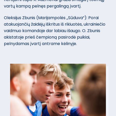
vartų kampą pelnęs pergalingą įvartį.
Oleksijus Zbunis (Marijampolės „Sūduva“): Porai
atakuojančių žaidėjų iškritus iš rikiuotės, ukrainiečio
vaidmuo komandoje dar labiau išaugo. O. Zbunis
akistatoje prieš čempioną pasirodė puikiai,
pelnydamas įvartį antrame kėlinyje.