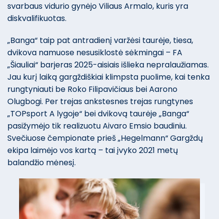
svarbaus vidurio gynėjo Viliaus Armalo, kuris yra
diskvalifikuotas.
„Banga“ taip pat antradienį varžėsi taurėje, tiesa,
dvikova namuose nesusiklostė sėkmingai – FA
„Šiauliai“ barjeras 2025-aisiais išlieka nepralaužiamas.
Jau kurį laiką gargždiškiai klimpsta puolime, kai tenka
rungtyniauti be Roko Filipavičiaus bei Aarono
Olugbogi. Per trejas ankstesnes trejas rungtynes
„TOPsport A lygoje“ bei dvikovą taurėje „Banga“
pasižymėjo tik realizuotu Aivaro Emsio baudiniu.
Svečiuose čempionate prieš „Hegelmann“ Gargždų
ekipa laimėjo vos kartą – tai įvyko 2021 metų
balandžio mėnesį.