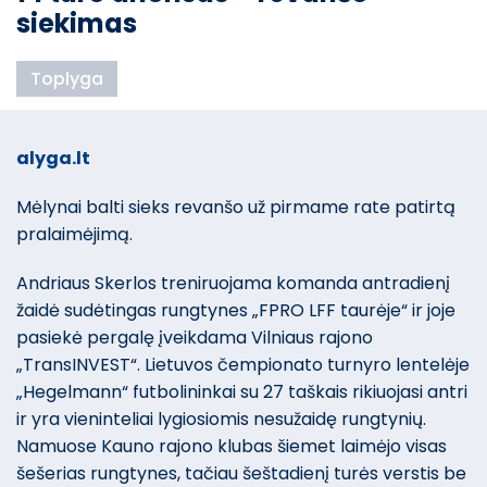
siekimas
Toplyga
alyga.lt
Mėlynai balti sieks revanšo už pirmame rate patirtą
pralaimėjimą.
Andriaus Skerlos treniruojama komanda antradienį
žaidė sudėtingas rungtynes „FPRO LFF taurėje“ ir joje
pasiekė pergalę įveikdama Vilniaus rajono
„TransINVEST“. Lietuvos čempionato turnyro lentelėje
„Hegelmann“ futbolininkai su 27 taškais rikiuojasi antri
ir yra vieninteliai lygiosiomis nesužaidę rungtynių.
Namuose Kauno rajono klubas šiemet laimėjo visas
šešerias rungtynes, tačiau šeštadienį turės verstis be