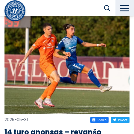
2025-05-31
Share
Tweet
14 turo anonsas – revanšo