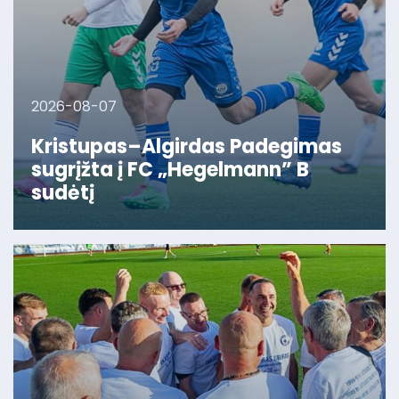
2026-08-07
Kristupas–Algirdas Padegimas
sugrįžta į FC „Hegelmann” B
sudėtį