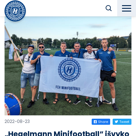
2022-08-23
Share
Tweet
„Hegelmann Minifootball” išvyko