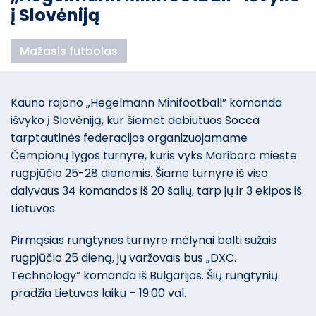
į Slovėniją
Mažasis futbolas
Kauno rajono „Hegelmann Minifootball” komanda
išvyko į Slovėniją, kur šiemet debiutuos Socca
tarptautinės federacijos organizuojamame
Čempionų lygos turnyre, kuris vyks Mariboro mieste
rugpjūčio 25-28 dienomis. Šiame turnyre iš viso
dalyvaus 34 komandos iš 20 šalių, tarp jų ir 3 ekipos iš
Lietuvos.
Pirmąsias rungtynes turnyre mėlynai balti sužais
rugpjūčio 25 dieną, jų varžovais bus „DXC.
Technology” komanda iš Bulgarijos. Šių rungtynių
pradžia Lietuvos laiku – 19:00 val.