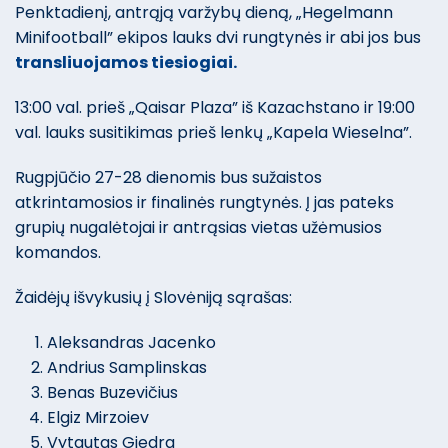
Penktadienį, antrąją varžybų dieną, „Hegelmann
Minifootball” ekipos lauks dvi rungtynės ir abi jos bus
transliuojamos tiesiogiai.
13:00 val. prieš „Qaisar Plaza” iš Kazachstano ir 19:00
val. lauks susitikimas prieš lenkų „Kapela Wieselna”.
Rugpjūčio 27-28 dienomis bus sužaistos
atkrintamosios ir finalinės rungtynės. Į jas pateks
grupių nugalėtojai ir antrąsias vietas užėmusios
komandos.
Žaidėjų išvykusių į Slovėniją sąrašas:
Aleksandras Jacenko
Andrius Samplinskas
Benas Buzevičius
Elgiz Mirzoiev
Vytautas Giedra