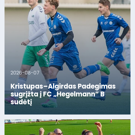
2026-08-07
Kristupas–Algirdas Padegimas
sugrįžta į FC „Hegelmann” B
sudėtį