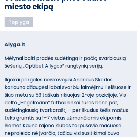
miesto ekipą
Toplyga
Alyga.lt
Mėlynai balti pradės sudėtingą ir pačią svarbiausią
šešerių „Optibet A lygos“ rungtynių seriją.
Ilgokai pergalės neiškovojusi Andriaus Skerlos
kariauna džiaugėsi labai svarbiu laimėjimu Telšiuose ir
šiuo metu su 53 taškais rikiuojasi 2-oje pozicijoje. Vis
dėlto „Hegelmann“ futbolininkai turės bene patį
sudėtingiausią tvarkaraštį – per likusius šešis mačus
teks grumtis su 1–7 vietas užimančiomis ekipomis.
Šiemet Kauno rajono klubas tarpusavio mačuose
nepraleido nė įvarčio, tačiau visi susitikimai buvo