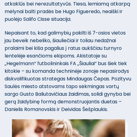
atkaklūs bei nerezultatyvūs. Tiesa, lemiamą atkarpą
mėlynai balti pradės be Hugo Figueredo, neaiški ir
puolėjo Salifo Cisse situacija.
Nepaisant to, kad galimybių pakilti iš 7-osios vietos
jau beveik nebeliko, šiauliečiai ir toliau nedažnai
pralaimi bei kiša pagalius į ratus aukščiau turnyro
lentelėje esančioms ekipoms. Akistatoje su
„Hegelmann“ futbolininkais FA „Šiauliai“ bus šiek tiek
kitokie – su komanda techninėje zonoje nepasirodys
diskvalifikuotas strategas Mindaugas Čepas. Pozityvu
Saulės miesto atstovams tapo sėkmingas vartų
sargo Gusto Baliutavičiaus žaidimas, solidi gynyba bei
gerą žaidybinę formą demonstruojantis duetas –
Danielis Romanovskis ir Deividas Šešplaukis.