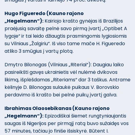
Hugo Figueredo (Kauno rajono
„Hegelmann“):
Kairiojo krašto gynėjas iš Brazilijos
praėjusią savaitę pelnė savo pirmą įvartį „Optibet A
lygoje“ ir tai leido džiaugtis prasmingomis lygiosiomis
su Vilniaus „Žalgiriu“. Iš viso tame mače H. Figueredo
atliko 3 smūgius į vartų plotą.
Dmytro Bilonogas (Vilniaus „Riteriai“): Daugiau laiko
pasireikšti gavęs ukrainietis vėl nulėmė dvikovos
likimą, išplėšdamas „Riteriams“ dar 3 taškus. Antrame
kėlinyje D. Bilonogas sulaukė puikaus V. Borovskio
perdavimo iš krašto bei pelnė puikų įvartį galva.
Ibrahimas Olaosebikanas (Kauno rajono
„Hegelmann“):
Epizodiškai šiemet rungtyniaujantis
saugas iš Nigerijos per pirmąjį ratą buvo sužaidęs vos
57 minutes, tačiau jo finiše išsiskyrė. Būtent I.