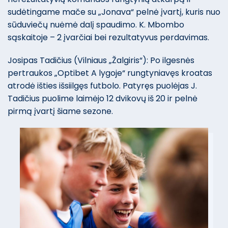
sudėtingame mače su „Jonava“ pelnė įvartį, kuris nuo
sūduviečų nuėmė dalį spaudimo. K. Mbombo
sąskaitoje – 2 įvarčiai bei rezultatyvus perdavimas.
Josipas Tadičius (Vilniaus „Žalgiris“): Po ilgesnės
pertraukos „Optibet A lygoje“ rungtyniavęs kroatas
atrodė išties išsiilgęs futbolo. Patyręs puolėjas J.
Tadičius puolime laimėjo 12 dvikovų iš 20 ir pelnė
pirmą įvartį šiame sezone.