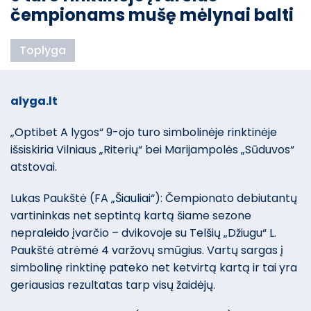
čempionams mušę mėlynai balti
Toplyga
alyga.lt
„Optibet A lygos“ 9-ojo turo simbolinėje rinktinėje
išsiskiria Vilniaus „Riterių“ bei Marijampolės „Sūduvos“
atstovai.
Lukas Paukštė (FA „Šiauliai“): Čempionato debiutantų
vartininkas net septintą kartą šiame sezone
nepraleido įvarčio – dvikovoje su Telšių „Džiugu“ L.
Paukštė atrėmė 4 varžovų smūgius. Vartų sargas į
simbolinę rinktinę pateko net ketvirtą kartą ir tai yra
geriausias rezultatas tarp visų žaidėjų.