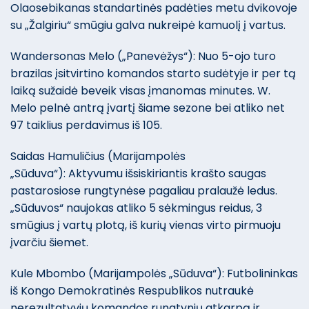
Olaosebikanas standartinės padėties metu dvikovoje
su „Žalgiriu“ smūgiu galva nukreipė kamuolį į vartus.
Wandersonas Melo („Panevėžys“): Nuo 5-ojo turo
brazilas įsitvirtino komandos starto sudėtyje ir per tą
laiką sužaidė beveik visas įmanomas minutes. W.
Melo pelnė antrą įvartį šiame sezone bei atliko net
97 taiklius perdavimus iš 105.
Saidas Hamuličius (Marijampolės
„Sūduva“): Aktyvumu išsiskiriantis krašto saugas
pastarosiose rungtynėse pagaliau pralaužė ledus.
„Sūduvos“ naujokas atliko 5 sėkmingus reidus, 3
smūgius į vartų plotą, iš kurių vienas virto pirmuoju
įvarčiu šiemet.
Kule Mbombo (Marijampolės „Sūduva“): Futbolininkas
iš Kongo Demokratinės Respublikos nutraukė
nerezultatyvių komandos rungtynių atkarpą ir