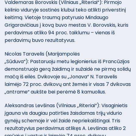
Valdemaras Borovskis (Vilniaus „Riteriai“): Pirmojo
kėlinio viduryje sostinės klubui teko atlikti priverstinį
keitimą. Vietoje traumą patyrusio Mindaugo
Grigaravičiaus į kovą buvo mestas V. Borovskis, kuris
perdavimus atliko 94 proc. taiklumu – vienas iš
perdavimų buvo rezultatyvus.
Nicolas Taravelis (Marijampolės
„Sūduva“): Pastaruoju metu legionierius iš Prancūzijos
demonstruoja gerą žaidimą ir sužaidė ne pirmą solidų
mačą iš eilės. Dvikovoje su „Jonava“ N. Taravelis
laimėjo 72 proc. dvikovų ant žemės ir visas 7 dvikovas
„antrame“ aukšte bei perėmė 8 kamuolius.
Aleksandras Levšinas (Vilniaus „Riteriai“): Visaginietis
įgauna vis daugiau patirties žaisdamas trijų vidurio
gynėjų schemoje ir vėl žaidė nepriekaištingai. Tris
rezultatyvius perdavimus atlikęs A. Levšinas atliko 2
smūgius į vartus ir laimėjo 74 proc. dvikovų.