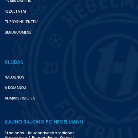
TVARKARAŠTIS
REZULTATAI
TURNYRINĖ LENTELĖ
BENDRUOMENĖ
KLUBAS
NAUJIENOS
A KOMANDA
ADMINISTRACIJA
KAUNO RAJONO FC HEGELMANN
Stadionas - Raudondvario stadionas
Atgimimo g. 1, Raudondvaris, Kauno r.