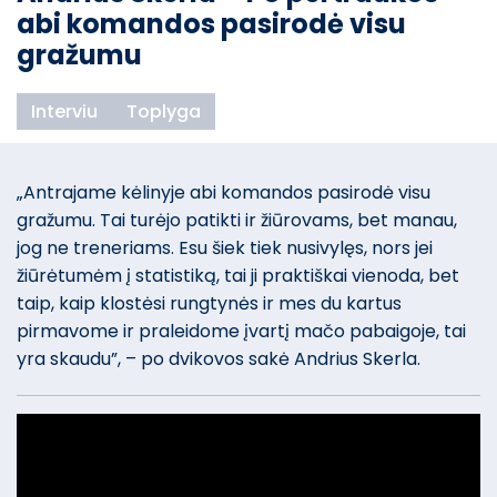
abi komandos pasirodė visu
gražumu
Interviu
Toplyga
„Antrajame kėlinyje abi komandos pasirodė visu
gražumu. Tai turėjo patikti ir žiūrovams, bet manau,
jog ne treneriams. Esu šiek tiek nusivylęs, nors jei
žiūrėtumėm į statistiką, tai ji praktiškai vienoda, bet
taip, kaip klostėsi rungtynės ir mes du kartus
pirmavome ir praleidome įvartį mačo pabaigoje, tai
yra skaudu”, – po dvikovos sakė Andrius Skerla.