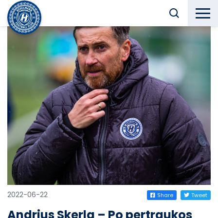
2022-06-22
Share
Tweet
Andrius Skerla – Po pertraukos