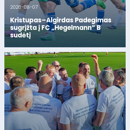
2026-08-07
Kristupas–Algirdas Padegimas
sugrįžta į FC „Hegelmann” B
sudėtį