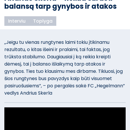
balansą tarp gynybos ir atakos
Interviu
Toplyga
„Jeigu tu vienas rungtynes laimi tokiu įtikinamu
rezultatu, o kitas išeini ir pralaimi, tai faktas, jog
trūksta stabilumo. Daugiausiai į ką reikia kreipti
dėmesį, tai į balanso išlaikymą tarp atakos ir
gynybos. Ties tuo klausimu mes dirbame. Tikiuosi, jog
šios rungtynes bus pavyzdys kaip būti visuomet
pasiruošusiems”, – po pergalės sakė FC „Hegelmann”
vedlys Andrius Skerla