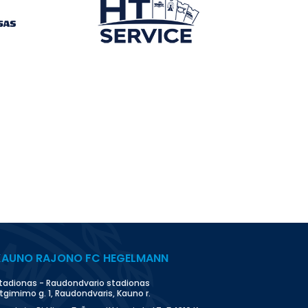
KAUNO RAJONO FC HEGELMANN
tadionas - Raudondvario stadionas
tgimimo g. 1, Raudondvaris, Kauno r.