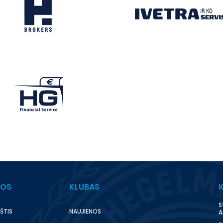
BOS
KLUBAS
S
ŠTIS
NAUJIENOS
A