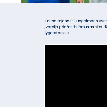
Kauno rajono FC Hegelmann vyriaus
įvardijo priežastis lėmusias skau
lyga istorijoje.