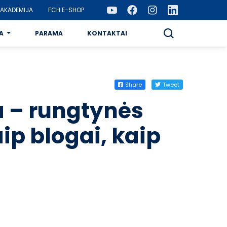
AKADEMIJA
FCH E-SHOP
A
PARAMA
KONTAKTAI
Share
Tweet
a – rungtynės
ip blogai, kaip