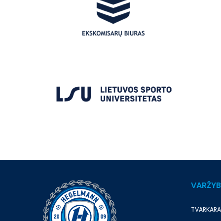
VARŽY
TVARKARA