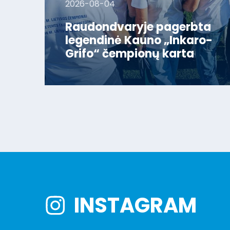
2026-08-04
Raudondvaryje pagerbta
legendinė Kauno „Inkaro-
Grifo“ čempionų karta
INSTAGRAM