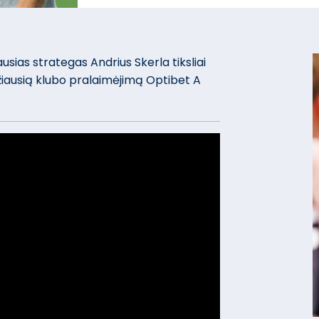
ias strategas Andrius Skerla tiksliai
džiausią klubo pralaimėjimą Optibet A