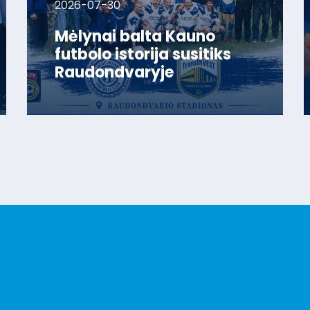
2026-07-30
Mėlynai balta Kauno
futbolo istorija susitiks
Raudondvaryje