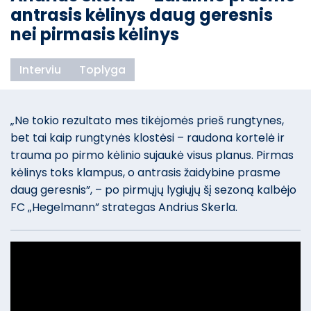
antrasis kėlinys daug geresnis
nei pirmasis kėlinys
Interviu
Toplyga
„Ne tokio rezultato mes tikėjomės prieš rungtynes,
bet tai kaip rungtynės klostėsi – raudona kortelė ir
trauma po pirmo kėlinio sujaukė visus planus. Pirmas
kėlinys toks klampus, o antrasis žaidybine prasme
daug geresnis”, – po pirmųjų lygiųjų šį sezoną kalbėjo
FC „Hegelmann” strategas Andrius Skerla.