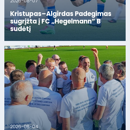
2026-08-07
Kristupas–Algirdas Padegimas
sugrįžta į FC „Hegelmann” B
sudėtį
2026-08-04