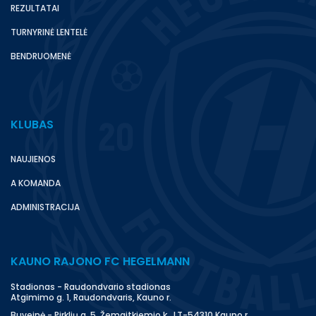
REZULTATAI
TURNYRINĖ LENTELĖ
BENDRUOMENĖ
KLUBAS
NAUJIENOS
A KOMANDA
ADMINISTRACIJA
KAUNO RAJONO FC HEGELMANN
Stadionas - Raudondvario stadionas
Atgimimo g. 1, Raudondvaris, Kauno r.
Buveinė - Pirklių g. 5, Žemaitkiemio k., LT-54310 Kauno r.