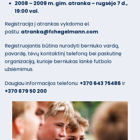
2008 – 2009 m. gim. atranka – rugsėjo 7 d.,
19:00 val.
Registracija į atrankas vykdoma el.
paštu:
atranka@fchegelmann.com
Registruojantis būtina nurodyti berniuko vardą,
pavardę, tėvų kontaktinį telefoną bei paskutinę
organizaciją, kurioje berniukas lankė futbolo
užsiėmimus.
Daugiau informacijos telefonu:
+370 643 75486
ir
+370 679 50 200