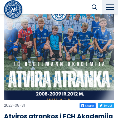
2023-08-31
Share
Tweet
Atviros atrankos į FCH Akademija