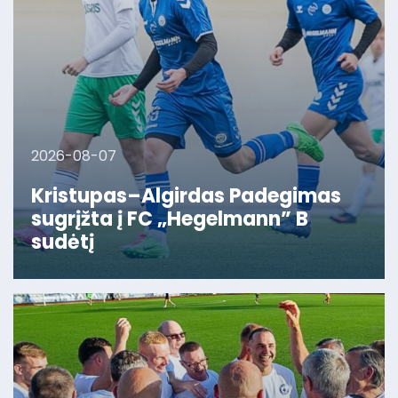
2026-08-07
Kristupas–Algirdas Padegimas
sugrįžta į FC „Hegelmann” B
sudėtį