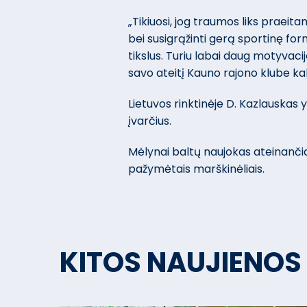
„Tikiuosi, jog traumos liks praeit
bei susigrąžinti gerą sportinę for
tikslus. Turiu labai daug motyvacij
savo ateitį Kauno rajono klube ka
Lietuvos rinktinėje D. Kazlauskas 
įvarčius.
Mėlynai baltų naujokas ateinanči
pažymėtais marškinėliais.
KITOS NAUJIENOS