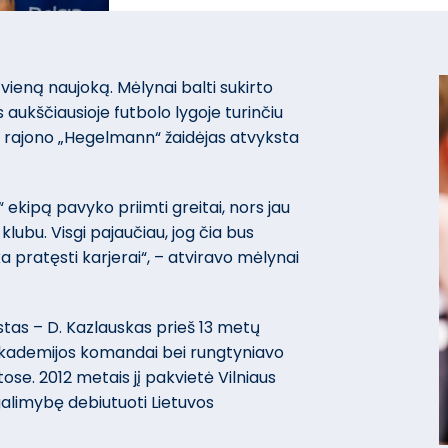
vieną naujoką. Mėlynai balti sukirto
 aukščiausioje futbolo lygoje turinčiu
 rajono „Hegelmann“ žaidėjas atvyksta
ekipą pavyko priimti greitai, nors jau
 klubu. Visgi pajaučiau, jog čia bus
 pratęsti karjerai“, – atviravo mėlynai
tas – D. Kazlauskas prieš 13 metų
akademijos komandai bei rungtyniavo
ose. 2012 metais jį pakvietė Vilniaus
 galimybę debiutuoti Lietuvos