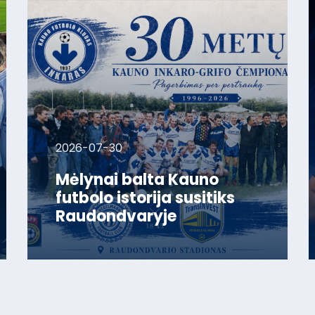
2026-07-30
Mėlynai balta Kauno
futbolo istorija susitiks
Raudondvaryje