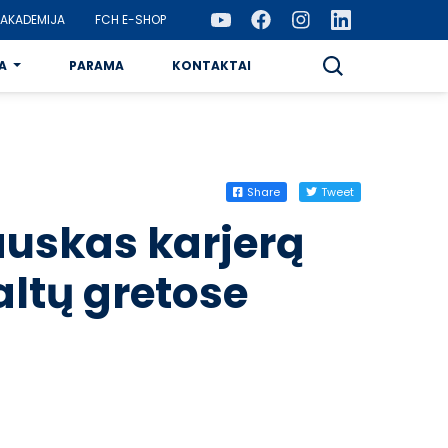
AKADEMIJA
FCH E-SHOP
A
PARAMA
KONTAKTAI
Share
Tweet
uskas karjerą
altų gretose