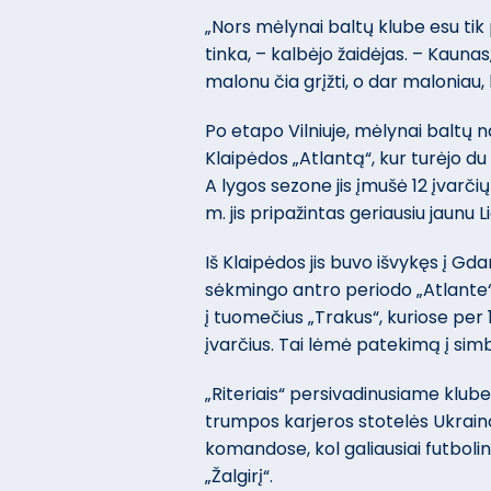
„Nors mėlynai baltų klube esu tik 
tinka, – kalbėjo žaidėjas. – Kaunas
malonu čia grįžti, o dar maloniau
Po etapo Vilniuje, mėlynai baltų 
Klaipėdos „Atlantą“, kur turėjo du
A lygos sezone jis įmušė 12 įvarčių
m. jis pripažintas geriausiu jaunu L
Iš Klaipėdos jis buvo išvykęs į Gda
sėkmingo antro periodo „Atlante“
į tuomečius „Trakus“, kuriose pe
įvarčius. Tai lėmė patekimą į simb
„Riteriais“ persivadinusiame klube 
trumpos karjeros stotelės Ukraino
komandose, kol galiausiai futboli
„Žalgirį“.