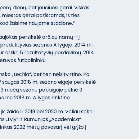
porą dienų, bet jaučiuosi gerai. Viskas
, miestas gerai pažįstamas, iš ties
, kad žaisime naujame stadione.“
naujokas persikėlė arčiau namų – į
 produktyvius sezonus A lygoje. 2014 m.
 ir atliko 5 rezultatyvių perdavimų. 2014
ietuvos futbolininku.
nsko „Lechia“, bet ten neįsitvirtino. Po
 saugas 2018 m. sezono eigoje persikėlė
r 13 mačų sezono pabaigoje pelnė 9
olinę 2018 m. A lygos rinktinę.
jis žaidė ir 2019 bei 2020 m. Vėliau sekė
s „Lviv“ ir Rumunijos „Academica“
ninkas 2022 metų pavasarį vėl grįžo į