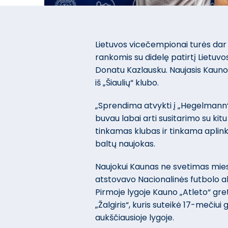
Lietuvos vicečempionai turės dar 
rankomis su didelę patirtį Lietuvos
Donatu Kazlausku. Naujasis Kauno
iš „Šiaulių“ klubo.
„Sprendima atvykti į „Hegelmann“ 
buvau labai arti susitarimo su kitu
tinkamas klubas ir tinkama aplinka
baltų naujokas.
Naujokui Kaunas ne svetimas mies
atstovavo Nacionalinės futbolo 
Pirmoje lygoje Kauno „Atleto“ gret
„Žalgiris“, kuris suteikė 17-mečiui
aukščiausioje lygoje.