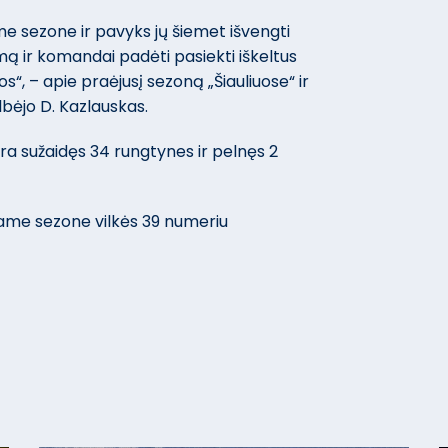
ame sezone ir pavyks jų šiemet išvengti
mą ir komandai padėti pasiekti iškeltus
os“, – apie praėjusį sezoną „Šiauliuose“ ir
lbėjo D. Kazlauskas.
yra sužaidęs 34 rungtynes ir pelnęs 2
ame sezone vilkės 39 numeriu