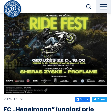
2026-05-21
Share
Tweet
FC „Hegelmann” jungiasi prie