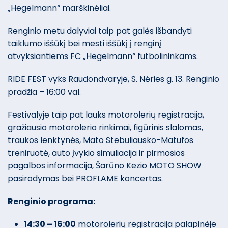
„Hegelmann“ marškinėliai.
Renginio metu dalyviai taip pat galės išbandyti
taiklumo iššūkį bei mesti iššūkį į renginį
atvyksiantiems FC „Hegelmann“ futbolininkams.
RIDE FEST vyks Raudondvaryje, S. Nėries g. 13. Renginio
pradžia – 16:00 val.
Festivalyje taip pat lauks motorolerių registracija,
gražiausio motorolerio rinkimai, figūrinis slalomas,
traukos lenktynės, Mato Stebuliausko-Matufos
treniruotė, auto įvykio simuliacija ir pirmosios
pagalbos informacija, Šarūno Kezio MOTO SHOW
pasirodymas bei PROFLAME koncertas.
Renginio programa:
14:30 – 16:00
motorolerių registracija palapinėje