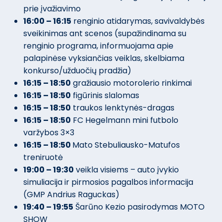
prie įvažiavimo
16:00 – 16:15
renginio atidarymas, savivaldybės
sveikinimas ant scenos (supažindinama su
renginio programa, informuojama apie
palapinėse vyksiančias veiklas, skelbiama
konkurso/užduočių pradžia)
16:15 – 18:50
gražiausio motorolerio rinkimai
16:15 – 18:50
figūrinis slalomas
16:15 – 18:50
traukos lenktynės-dragas
16:15 – 18:50
FC Hegelmann mini futbolo
varžybos 3×3
16:15 – 18:50
Mato Stebuliausko-Matufos
treniruotė
19:00 – 19:30
veikla visiems – auto įvykio
simuliacija ir pirmosios pagalbos informacija
(GMP Andrius Raguckas)
19:40 – 19:55
Šarūno Kezio pasirodymas MOTO
SHOW