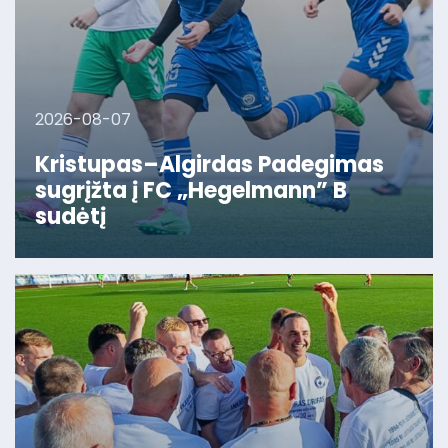
2026-08-07
Kristupas–Algirdas Padegimas
sugrįžta į FC „Hegelmann” B
sudėtį