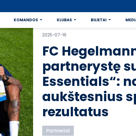
KOMANDOS
KLUBAS
BILIETAI
MEDI
2025-07-16
FC Hegelman
partnerystę s
Essentials“: n
aukštesnius s
rezultatus
Partneriai