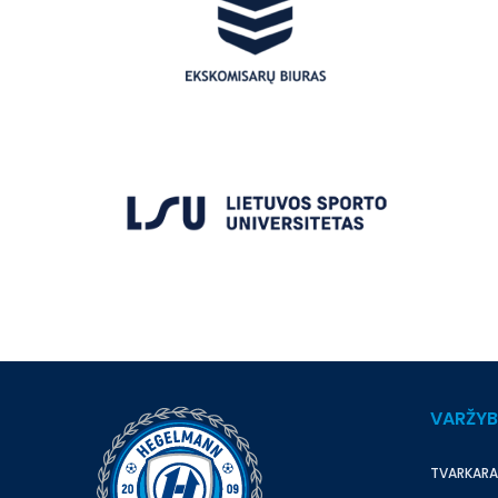
VARŽY
TVARKARA