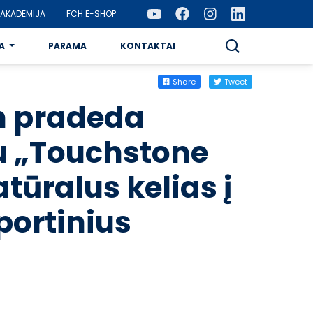
AKADEMIJA
FCH E-SHOP
A
PARAMA
KONTAKTAI
Share
Tweet
n pradeda
u „Touchstone
atūralus kelias į
portinius