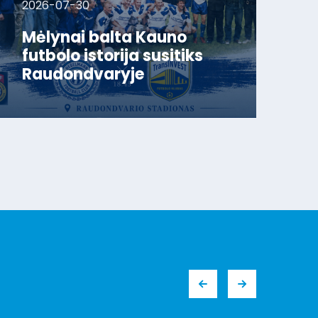
2026-07-30
Mėlynai balta Kauno
futbolo istorija susitiks
Raudondvaryje