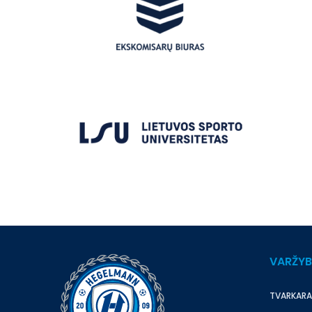
VARŽY
TVARKARA