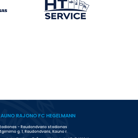
KAUNO RAJONO FC HEGELMANN
tadionas - Raudondvario stadionas
tgimimo g. 1, Raudondvaris, Kauno r.