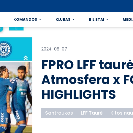
KOMANDOS
KLUBAS
BILIETAI
MEDI
2024-08-07
FPRO LFF taurė 
Atmosfera x F
HIGHLIGHTS
Santraukos
LFF Taurė
Kitos nau