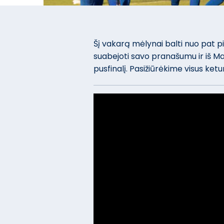
Šį vakarą mėlynai balti nuo pat p
suabejoti savo pranašumu ir iš Maže
pusfinalį. Pasižiūrėkime visus ketu