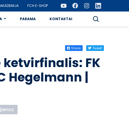
AKADEMIJA
FCH E-SHOP
A
PARAMA
KONTAKTAI
Share
Tweet
ketvirfinalis: FK
C Hegelmann |
jienos