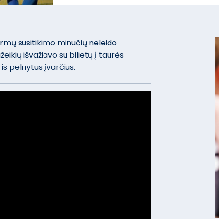
irmų susitikimo minučių neleido
ikių išvažiavo su bilietų į taurės
ris pelnytus įvarčius.