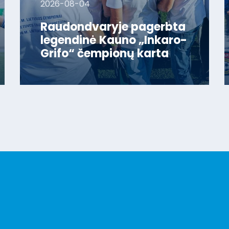
2026-08-04
Raudondvaryje pagerbta
legendinė Kauno „Inkaro-
Grifo“ čempionų karta