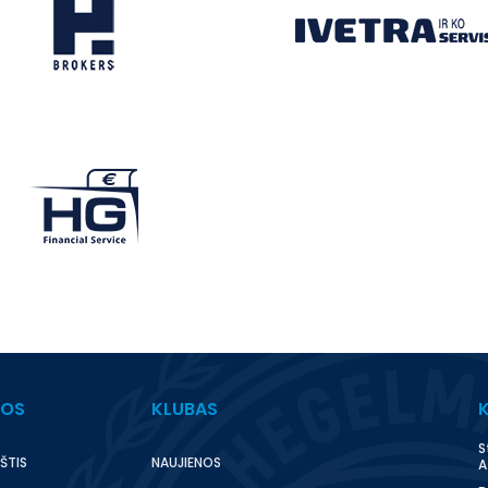
BOS
KLUBAS
S
ŠTIS
NAUJIENOS
A