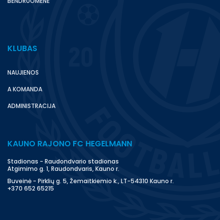
BENDRUOMENĖ
KLUBAS
NAUJIENOS
A KOMANDA
ADMINISTRACIJA
KAUNO RAJONO FC HEGELMANN
Stadionas - Raudondvario stadionas
Atgimimo g. 1, Raudondvaris, Kauno r.
Buveinė - Pirklių g. 5, Žemaitkiemio k., LT-54310 Kauno r.
+370 652 65215