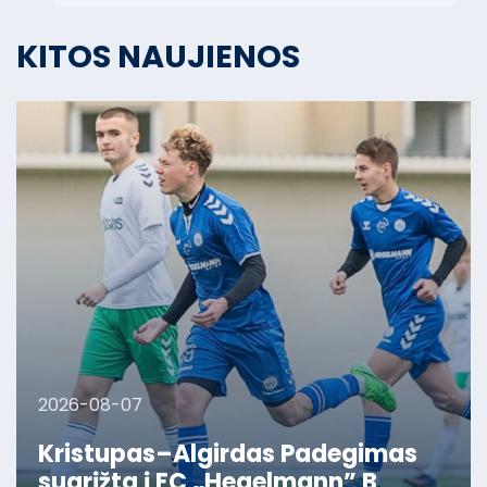
KITOS NAUJIENOS
2026-08-07
Kristupas–Algirdas Padegimas
sugrįžta į FC „Hegelmann” B