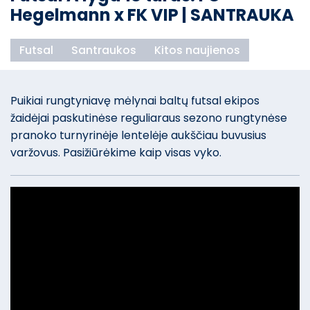
Hegelmann x FK VIP | SANTRAUKA
Futsal
Santraukos
Kitos naujienos
Puikiai rungtyniavę mėlynai baltų futsal ekipos
žaidėjai paskutinėse reguliaraus sezono rungtynėse
pranoko turnyrinėje lentelėje aukščiau buvusius
varžovus. Pasižiūrėkime kaip visas vyko.