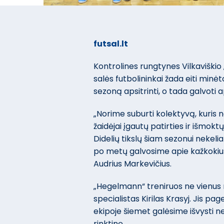
futsal.lt
Kontrolines rungtynes Vilkaviškio
salės futbolininkai žada eiti minė
sezoną apsitrinti, o tada galvoti 
„Norime suburti kolektyvą, kuris n
žaidėjai įgautų patirties ir išmoktų
Didelių tikslų šiam sezonui nekel
po metų galvosime apie kažkokiu
Audrius Markevičius.
„Hegelmann“ treniruos ne vienus 
specialistas Kirilas Krasyj. Jis pa
ekipoje šiemet galėsime išvysti ne 
rinktinę.