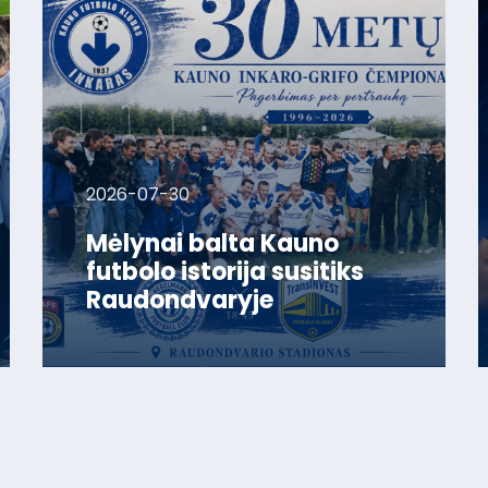
2026-07-30
Mėlynai balta Kauno
futbolo istorija susitiks
Raudondvaryje