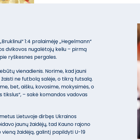
 „Bruklinui“ 1:4 pralaimėję „Hegelmann“
tos dvikovos nugalėtojų keliu – pirmą
apie ryškesnes pergales.
ebūtų vienadienis. Norime, kad jauni
 žaisti ne futbolą salėje, o tikrą futsalą.
iame, bet, aišku, kovosime, mokysimės, o
s tikslus“, – sakė komandos vadovas
metus Lietuvoje dirbęs Ukrainos
geidavo jaunų žaidėjų, tad Kauno rajono
vieną žaidėją, galintį papildyti U-19