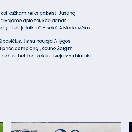
s, kai kažkam reiks pakeisti Justiną
 Galvojame apie tai, kad dabar
tų ateis jų laikas“, – sakė A.Markevičius.
ipavičius. Jis su naująja A lygos
prieš čempioną „Kauno Žalgirį“.
nebus, bet bet kokiu atveju svarbiausia