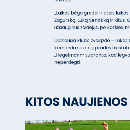
„Laikas bėga greitai ir ateis laika
Zagurską, Luką Sendžiką ir kitus.
užsiauginus žaidėjus, po kažkiek me
Didžiausia klubo žvaigždė – Lukas S
komanda sezoną pradės akistata 
„Hegelmann“ supranta, kad legva 
neperdegti.
KITOS NAUJIENOS