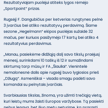
Rezultatyviajam puolėjui atiteks lygos rėmėjo
„Sportpoint“ prizas.
Rugsėjį F. Dangubičius per ketverias rungtynes pelnė
3 įvarčius bei atliko rezultatyvų perdavimą. Šiame
sezone „Hegelmann“ ekipos puolėjas sužaidė 32
mačus, per kuriuos pasižymėjo 17 kartų bei atliko 4
rezultatyvius perdavimus.
„Manau, pasiekėme didžiąją dalį savo tikslų praėjusį
mėnesį, surinkdami 10 taškų iš 12 ir sumažindami
skirtumą tarp mūsų ir FA „Šiauliai“. Vienintelė
nemalonesnė dalis apie rugsėjį buvo lygiosios prieš
„Džiugą“. Asmeniškai – visada smagu padėti savo
komandai su pelnytais įvarčiais.
Svarbiausias tikslas, žinoma, yra užimti trečiąją vietą,
kuri leistų mums žaisti Europos varžybose. Tą pasiekti
nebus lengva, bet šiuo metu neturime, ką prarasti,