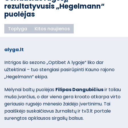
rezultatyvusis „Hegelmann“
puolėjas
Toplyga
Kitos naujienos
alyga.lt
Intrigos šio sezono „Optibet A lygoje“ liko dar
užtektinai – tuo stengiasi pasirūpinti Kauno rajono
„Hegelmann“ ekipa.
Mėlynai baltų puolėjas
Filipas Dangubičius
ir toliau
muša įvarčius, o dar viena gera kroato atkarpa virto
geriausio rugsėjo mėnesio žaidėjo įvertinimu. Tai
paaiškėjo suskaičiavus žurnalistų ir tv3.lt portale
surengtos apklausos sirgalių balsus.