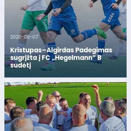
2026-08-07
Kristupas–Algirdas Padegimas
sugrįžta į FC „Hegelmann” B
sudėtį