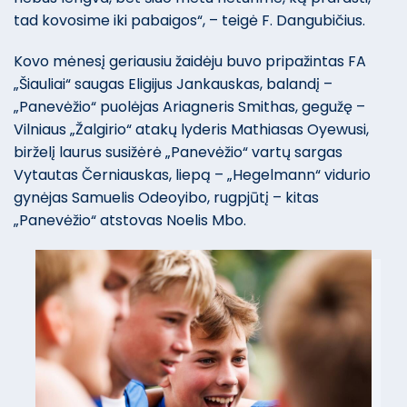
tad kovosime iki pabaigos“, – teigė F. Dangubičius.
Kovo mėnesį geriausiu žaidėju buvo pripažintas FA
„Šiauliai“ saugas Eligijus Jankauskas, balandį –
„Panevėžio“ puolėjas Ariagneris Smithas, gegužę –
Vilniaus „Žalgirio“ atakų lyderis Mathiasas Oyewusi,
birželį laurus susižėrė „Panevėžio“ vartų sargas
Vytautas Černiauskas, liepą – „Hegelmann“ vidurio
gynėjas Samuelis Odeoyibo, rugpjūtį – kitas
„Panevėžio“ atstovas Noelis Mbo.