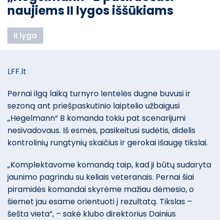
naujiems II lygos iššūkiams
II lyga
LFF.lt
Pernai ilgą laiką turnyro lentelės dugne buvusi ir
sezoną ant priešpaskutinio laiptelio užbaigusi
„Hegelmann“ B komanda tokiu pat scenarijumi
nesivadovaus. Iš esmės, pasikeitusi sudėtis, didelis
kontrolinių rungtynių skaičius ir gerokai išaugę tikslai.
„Komplektavome komandą taip, kad ji būtų sudaryta
jaunimo pagrindu su keliais veteranais. Pernai šiai
piramidės komandai skyrėme mažiau dėmesio, o
šiemet jau esame orientuoti į rezultatą. Tikslas –
šešta vieta”, – sakė klubo direktorius Dainius