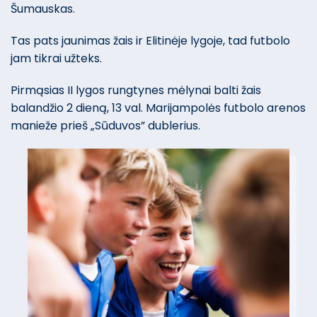
Šumauskas.
Tas pats jaunimas žais ir Elitinėje lygoje, tad futbolo
jam tikrai užteks.
Pirmąsias II lygos rungtynes mėlynai balti žais
balandžio 2 dieną, 13 val. Marijampolės futbolo arenos
manieže prieš „Sūduvos” dublerius.