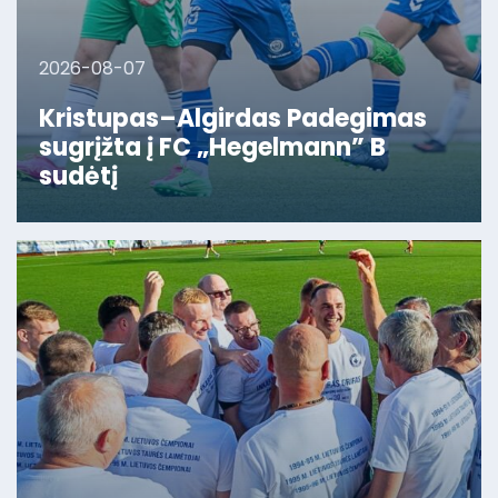
2026-08-07
Kristupas–Algirdas Padegimas
sugrįžta į FC „Hegelmann” B
sudėtį