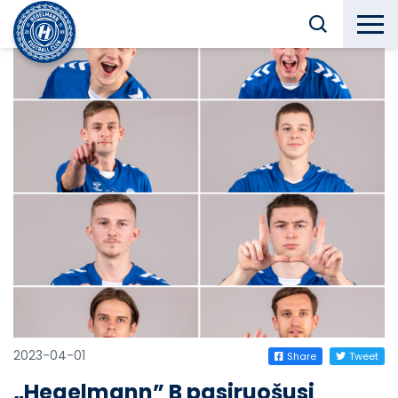
2023-04-01
Share
Tweet
„Hegelmann” B pasiruošusi