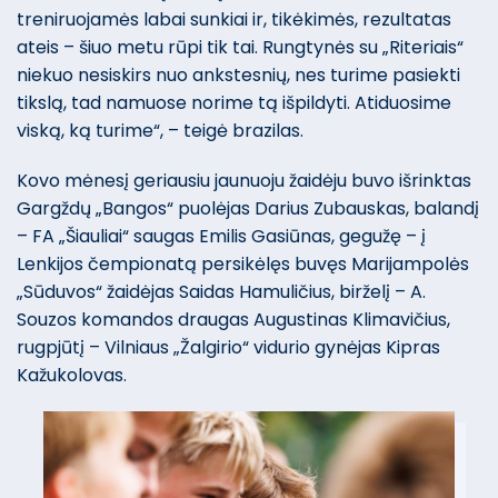
treniruojamės labai sunkiai ir, tikėkimės, rezultatas
ateis – šiuo metu rūpi tik tai. Rungtynės su „Riteriais“
niekuo nesiskirs nuo ankstesnių, nes turime pasiekti
tikslą, tad namuose norime tą išpildyti. Atiduosime
viską, ką turime“, – teigė brazilas.
Kovo mėnesį geriausiu jaunuoju žaidėju buvo išrinktas
Gargždų „Bangos“ puolėjas Darius Zubauskas, balandį
– FA „Šiauliai“ saugas Emilis Gasiūnas, gegužę – į
Lenkijos čempionatą persikėlęs buvęs Marijampolės
„Sūduvos“ žaidėjas Saidas Hamuličius, birželį – A.
Souzos komandos draugas Augustinas Klimavičius,
rugpjūtį – Vilniaus „Žalgirio“ vidurio gynėjas Kipras
Kažukolovas.