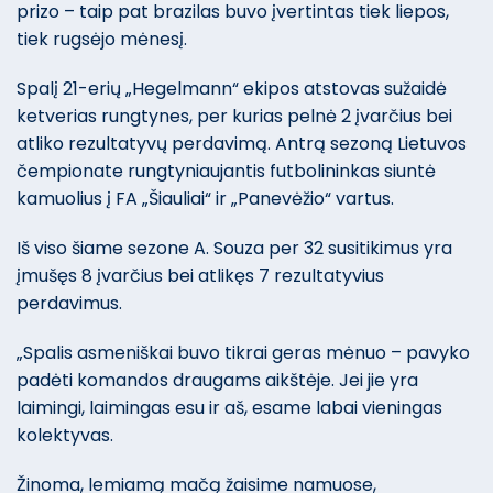
prizo – taip pat brazilas buvo įvertintas tiek liepos,
tiek rugsėjo mėnesį.
Spalį 21-erių „Hegelmann“ ekipos atstovas sužaidė
ketverias rungtynes, per kurias pelnė 2 įvarčius bei
atliko rezultatyvų perdavimą. Antrą sezoną Lietuvos
čempionate rungtyniaujantis futbolininkas siuntė
kamuolius į FA „Šiauliai“ ir „Panevėžio“ vartus.
Iš viso šiame sezone A. Souza per 32 susitikimus yra
įmušęs 8 įvarčius bei atlikęs 7 rezultatyvius
perdavimus.
„Spalis asmeniškai buvo tikrai geras mėnuo – pavyko
padėti komandos draugams aikštėje. Jei jie yra
laimingi, laimingas esu ir aš, esame labai vieningas
kolektyvas.
Žinoma, lemiamą mačą žaisime namuose,