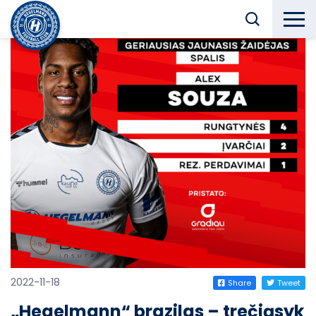
2022-11-18
Share
Tweet
„Hegelmann“ brazilas – trečiąsyk