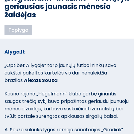
geriausias jaunasis mėnesio
žaidėjas
Toplyga
Alyga.lt
„Optibet A lygoje“ tarp jaunųjų futbolininkų savo
aukštai pakeltos kartelės vis dar nenuleidžia
brazilas
Alexas Souza
.
Kauno rajono „Hegelmann“ klubo garbę ginantis
saugas trečią sykį buvo pripažintas geriausiu jaunuoju
mėnesio žaidėju, kai buvo suskaičiuoti žurnalistų bei
tv3.lt portale surengtos apklausos sirgalių balsai.
A. Souza sulauks lygos rėmėjo sanatorijos „Gradiali“