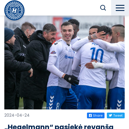
2024-04-24
Share
Tweet
„Hegelmann“ pasiekė revanšą