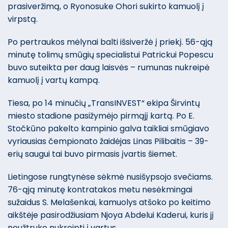
prasiveržimą, o Ryonosuke Ohori sukirto kamuolį į
virpstą.
Po pertraukos mėlynai balti išsiveržė į priekį. 56-ąją
minutę tolimų smūgių specialistui Patrickui Popescu
buvo suteikta per daug laisvės – rumunas nukreipė
kamuolį į vartų kampą.
Tiesa, po 14 minučių „TransINVEST“ ekipa Širvintų
miesto stadione pasižymėjo pirmąjį kartą. Po E.
Stočkūno pakelto kampinio galva taikliai smūgiavo
vyriausias čempionato žaidėjas Linas Pilibaitis – 39-
erių saugui tai buvo pirmasis įvartis šiemet.
Lietingose rungtynėse sėkmė nusišypsojo svečiams.
76-ąją minutę kontratakos metu nesėkmingai
sužaidus S. Melašenkai, kamuolys atšoko po keitimo
aikštėje pasirodžiusiam Njoya Abdelui Kaderui, kuris jį
neužtruko nukreipti į vartus.