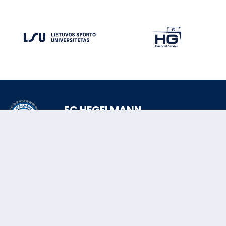
FC HEGELMANN
© FC HEGELMANN 2026
VARŽYBOS
TVARKARAŠTIS
REZULTATAI
TURNYRINĖ LENTELĖ