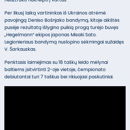
Per likusį laiką vartininkas iš Ukrainos atrėmė
pavojingą Deniso Bošnjako bandymą, kitoje aikštės
pusėje rezultatą išlygino puikią progą turėjo buvęs
„Hegelmann“ ekipos japonas Misaki Sato.
Legionieriaus bandymą nuslopino sėkmingai sužaidęs
V. Šarkauskas.
Penktasis laimėjimas su 18 taškų leido mėlynai
baltiems įsitvirtinti 2-oje vietoje, čempionato
debiutantai turi 7 taškus bei rikiuojasi paskutiniai.