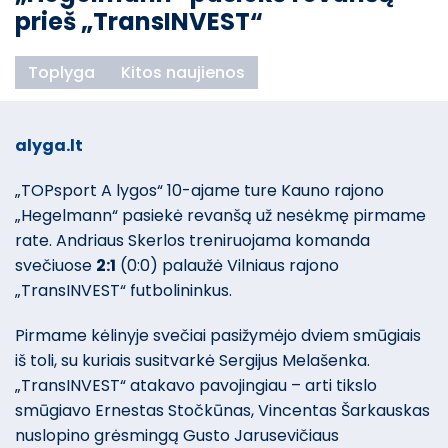
prieš „TransINVEST“
Toplyga
Kitos naujienos
alyga.lt
„TOPsport A lygos“ 10-ajame ture Kauno rajono
„Hegelmann“ pasiekė revanšą už nesėkmę pirmame
rate. Andriaus Skerlos treniruojama komanda
svečiuose
2:1
(0:0) palaužė Vilniaus rajono
„TransINVEST“ futbolininkus.
Pirmame kėlinyje svečiai pasižymėjo dviem smūgiais
iš toli, su kuriais susitvarkė Sergijus Melašenka.
„TransINVEST“ atakavo pavojingiau – arti tikslo
smūgiavo Ernestas Stočkūnas, Vincentas Šarkauskas
nuslopino grėsmingą Gusto Jarusevičiaus