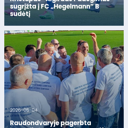
sugrįžta į FC „Hegelmann” B
sudėtį
2026-08-04
Raudondvaryje pagerbta