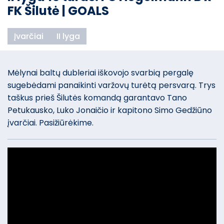
FK Šilutė | GOALS
Įvarčiai
II lyga
Mėlynai baltų dubleriai iškovojo svarbią pergalę
sugebėdami panaikinti varžovų turėtą persvarą. Trys
taškus prieš Šilutės komandą garantavo Tano
Petukausko, Luko Jonaičio ir kapitono Simo Gedžiūno
įvarčiai. Pasižiūrėkime.