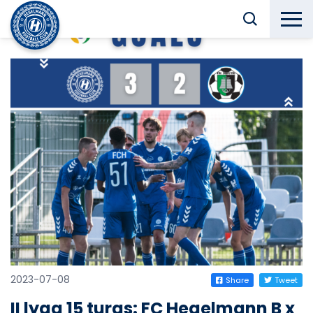
2023-07-08
Share
Tweet
II lyga 15 turas: FC Hegelmann B x