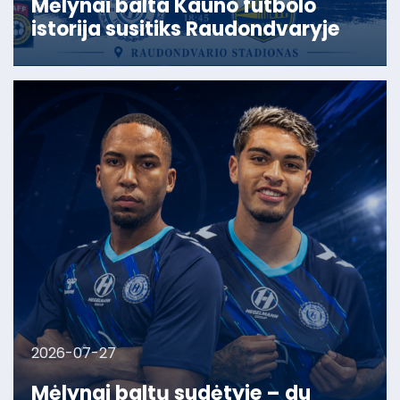
Mėlynai balta Kauno futbolo
istorija susitiks Raudondvaryje
2026-07-27
Mėlynai baltų sudėtyje – du