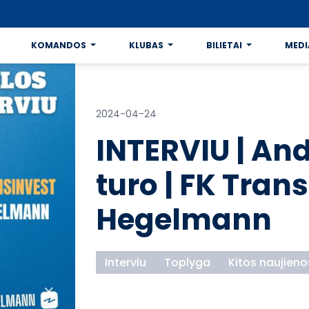
KOMANDOS
KLUBAS
BILIETAI
MEDI
2024-04-24
INTERVIU | And
turo | FK Tran
Hegelmann
Interviu
Toplyga
Kitos naujieno