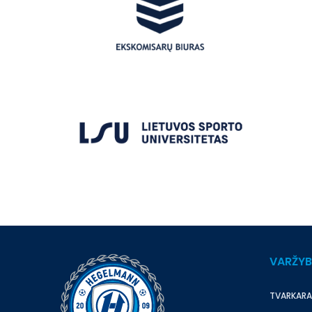
VARŽY
TVARKARA