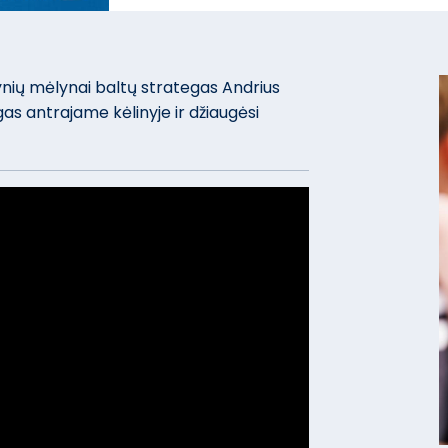
nių mėlynai baltų strategas Andrius
s antrajame kėlinyje ir džiaugėsi