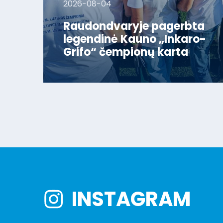
2026-08-04
Raudondvaryje pagerbta
legendinė Kauno „Inkaro-
Grifo“ čempionų karta
INSTAGRAM