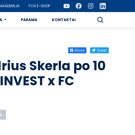
AKADEMIJA
FCH E-SHOP
A
PARAMA
KONTAKTAI
Share
Tweet
rius Skerla po 10
sINVEST x FC
s