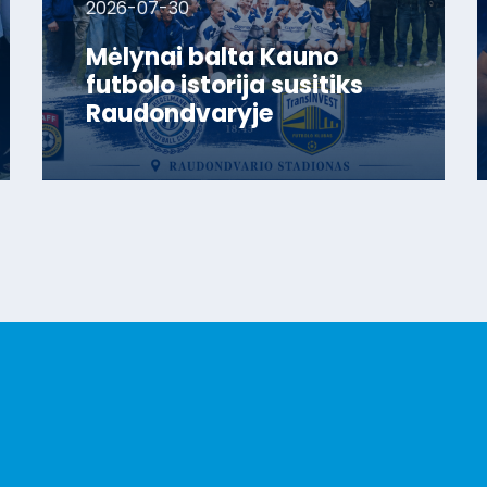
2026-07-30
Mėlynai balta Kauno
futbolo istorija susitiks
Raudondvaryje