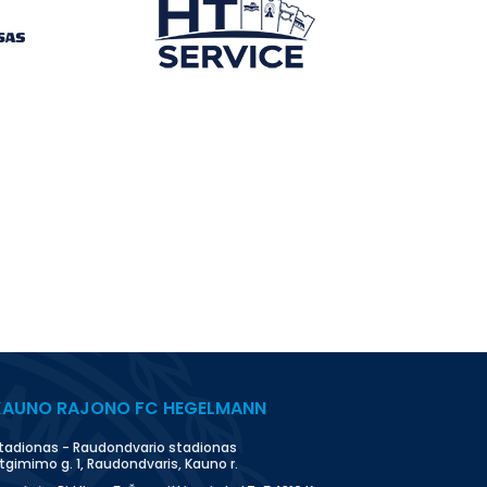
KAUNO RAJONO FC HEGELMANN
tadionas - Raudondvario stadionas
tgimimo g. 1, Raudondvaris, Kauno r.