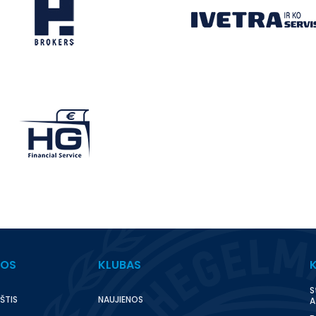
BOS
KLUBAS
S
ŠTIS
NAUJIENOS
A