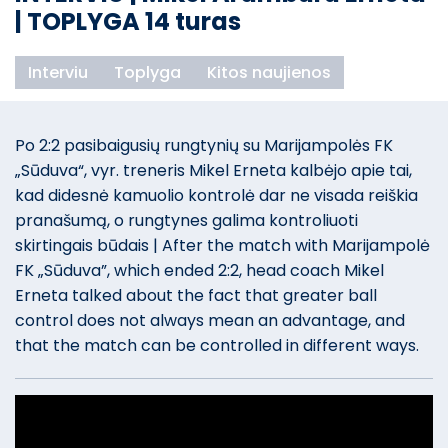
| TOPLYGA 14 turas
Interviu
Toplyga
Kitos naujienos
Po 2:2 pasibaigusių rungtynių su Marijampolės FK
„Sūduva“, vyr. treneris Mikel Erneta kalbėjo apie tai,
kad didesnė kamuolio kontrolė dar ne visada reiškia
pranašumą, o rungtynes galima kontroliuoti
skirtingais būdais | After the match with Marijampolė
FK „Sūduva”, which ended 2:2, head coach Mikel
Erneta talked about the fact that greater ball
control does not always mean an advantage, and
that the match can be controlled in different ways.