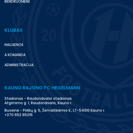
BENDRUOMENĖ
KLUBAS
NAUJIENOS
A KOMANDA
ADMINISTRACIJA
KAUNO RAJONO FC HEGELMANN
Stadionas - Raudondvario stadionas
Atgimimo g. 1, Raudondvaris, Kauno r.
Buveinė - Pirklių g. 5, Žemaitkiemio k., LT-54310 Kauno r.
+370 652 65215