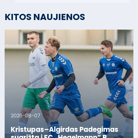
KITOS NAUJIENOS
2026-08-07
Kristupas–Algirdas Padegimas
sugrįžta į FC „Hegelmann” B