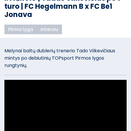
turo | FC Hegelmann B x FC Be1
Jonava
Pirma lyga
Interviu
Mėlynai baltų dublerių trenerio Tado Vilkevičiaus
mintys po debiutinių TOPsport Pirmos lygos
rungtynių.