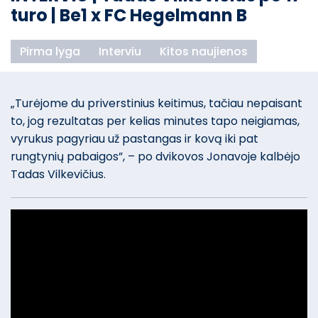
turo | Be1 x FC Hegelmann B
Pirma lyga
Interviu
Kitos naujienos
„Turėjome du priverstinius keitimus, tačiau nepaisant
to, jog rezultatas per kelias minutes tapo neigiamas,
vyrukus pagyriau už pastangas ir kovą iki pat
rungtynių pabaigos”, – po dvikovos Jonavoje kalbėjo
Tadas Vilkevičius.