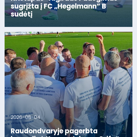
sugrįžta į FC „Hegelmann” B
sudėtį
2026-08-04
Raudondvaryje pagerbta