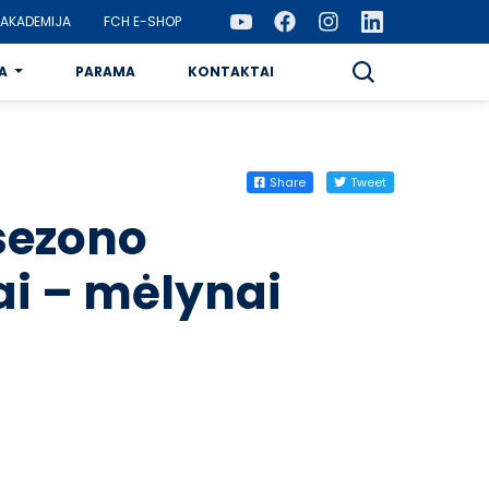
AKADEMIJA
FCH E-SHOP
A
PARAMA
KONTAKTAI
Share
Tweet
sezono
i – mėlynai