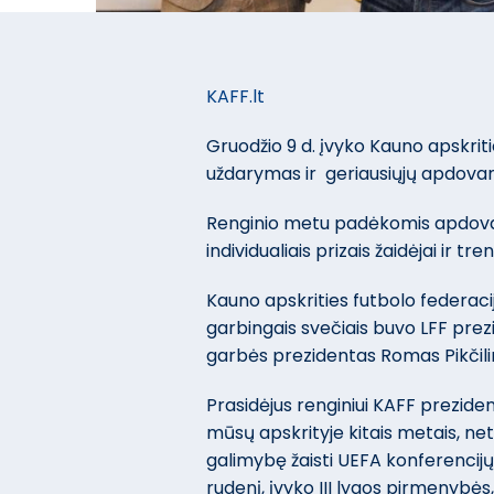
KAFF.lt
Gruodžio 9 d. įvyko Kauno apskrit
uždarymas ir geriausiųjų apdovan
Renginio metu padėkomis apdovano
individualiais prizais žaidėjai ir tren
Kauno apskrities futbolo federac
garbingais svečiais buvo LFF prez
garbės prezidentas Romas Pikčilin
Prasidėjus renginiui KAFF prezid
mūsų apskrityje kitais metais, net
galimybę žaisti UEFA konferencijų
rudenį, įvyko III lygos pirmenybė