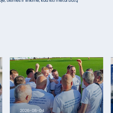
je, tikimės ir linkime, kad kiti metai būtų
2026-08-04