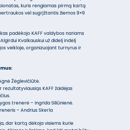
mpionatas, kuris rengiamas pirmą kartą
 pertraukos vėl sugrįžtantis žiemos 9×9
skas padėkojo KAFF valdybos nariams
 Algirdui Kvalkauskui už didelį indėlį
os veikloje, organizuojant turnyrus ir
imus:
Agnė Žėglevičiūtė.
r rezultatyviausiąs KAFF žaidėjas
čius.
gos trenerė – Ingrida Siliūnienė.
reneris – Andrius Skerla
a, dar kartą dėkoja visiems kurie