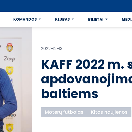
KOMANDOS
KLUBAS
BILIETAI
MEDI
2022-12-13
KAFF 2022 m. 
apdovanojima
baltiems
Moterų futbolas
Kitos naujienos