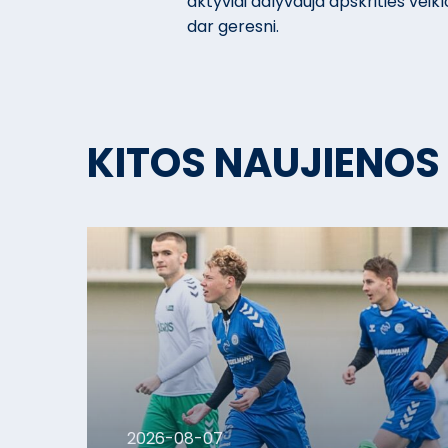
aktyviai dalyvauja apskrities veiklo
dar geresni.
KITOS NAUJIENOS
2026-08-07