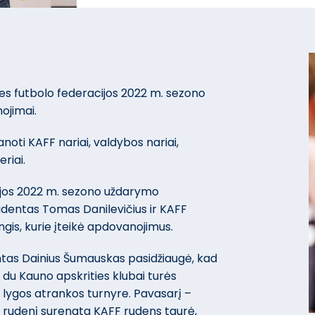
ies futbolo federacijos 2022 m. sezono
ojimai.
ti KAFF nariai, valdybos nariai,
eriai.
ijos 2022 m. sezono uždarymo
identas Tomas Danilevičius ir KAFF
gis, kurie įteikė apdovanojimus.
entas Dainius Šumauskas pasidžiaugė, kad
 du Kauno apskrities klubai turės
 lygos atrankos turnyre. Pavasarį –
s, rudenį surengta KAFF rudens taurė,