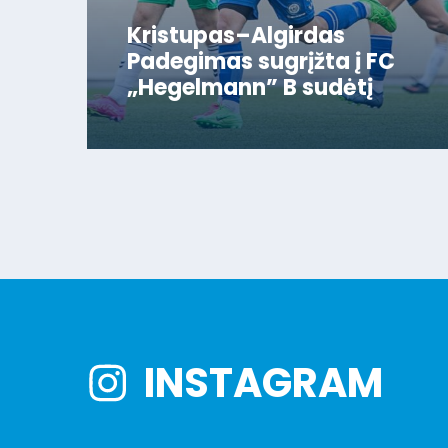
Kristupas–Algirdas
Padegimas sugrįžta į FC
„Hegelmann” B sudėtį
INSTAGRAM