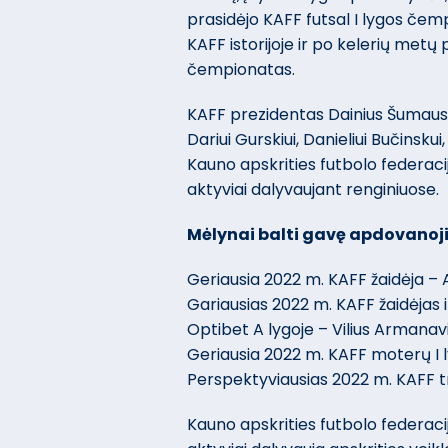
prasidėjo KAFF futsal I lygos če
KAFF istorijoje ir po kelerių metų
čempionatas.
KAFF prezidentas Dainius Šumau
Dariui Gurskiui, Danieliui Bučinskui,
Kauno apskrities futbolo federacij
aktyviai dalyvaujant renginiuose.
Mėlynai balti gavę apdovanoj
Geriausia 2022 m. KAFF žaidėja – 
Gariausias 2022 m. KAFF žaidėjas i
Optibet A lygoje – Vilius Armanavi
Geriausia 2022 m. KAFF moterų I ly
Perspektyviausias 2022 m. KAFF t
Kauno apskrities futbolo federacij