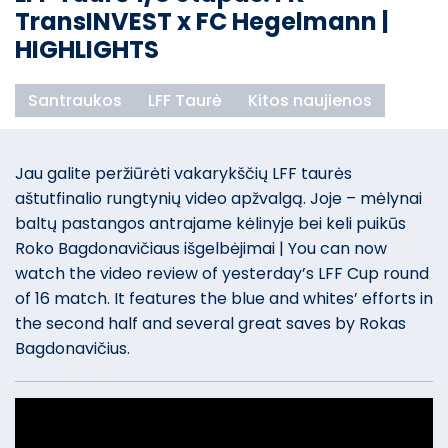
TransINVEST x FC Hegelmann |
HIGHLIGHTS
Santraukos
LFF Taurė
Kitos naujienos
Jau galite peržiūrėti vakarykščių LFF taurės
aštutfinalio rungtynių video apžvalgą. Joje – mėlynai
baltų pastangos antrajame kėlinyje bei keli puikūs
Roko Bagdonavičiaus išgelbėjimai | You can now
watch the video review of yesterday’s LFF Cup round
of 16 match. It features the blue and whites’ efforts in
the second half and several great saves by Rokas
Bagdonavičius.