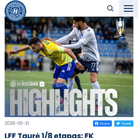
2026-05-21
Share
Tweet
LFF Taurė 1/8 etapas: FK