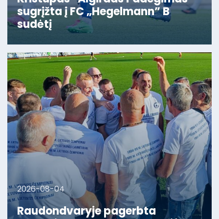
sugrįžta į FC „Hegelmann” B
sudėtį
2026-08-04
Raudondvaryje pagerbta