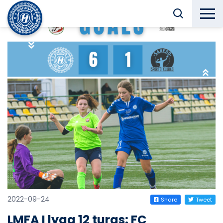
2022-09-24
Share
Tweet
LMFA I lyga 12 turas: FC