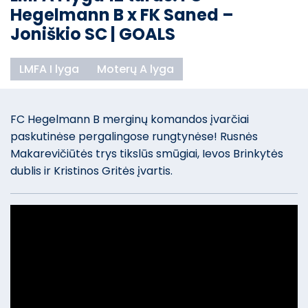
Hegelmann B x FK Saned –
Joniškio SC | GOALS
LMFA I lyga
Moterų A lyga
FC Hegelmann B merginų komandos įvarčiai
paskutinėse pergalingose rungtynėse! Rusnės
Makarevičiūtės trys tikslūs smūgiai, Ievos Brinkytės
dublis ir Kristinos Gritės įvartis.