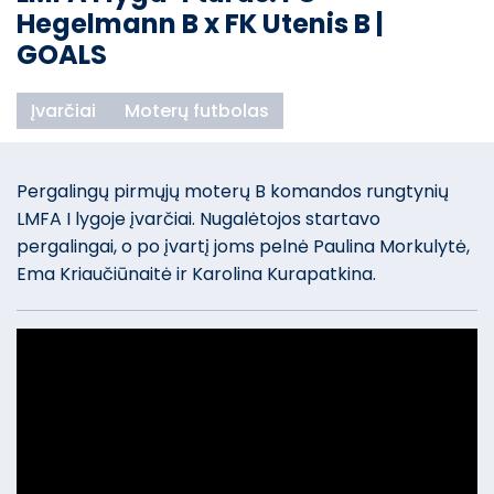
Hegelmann B x FK Utenis B |
GOALS
Įvarčiai
Moterų futbolas
Pergalingų pirmųjų moterų B komandos rungtynių
LMFA I lygoje įvarčiai. Nugalėtojos startavo
pergalingai, o po įvartį joms pelnė Paulina Morkulytė,
Ema Kriaučiūnaitė ir Karolina Kurapatkina.