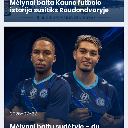
Mėlynai balta Kauno futbolo
istorija susitiks Raudondvaryje
2026-07-27
Mėlynai baltų sudėtyje – du