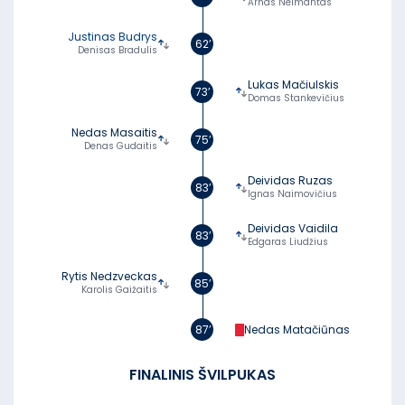
Arnas Neimantas
Justinas Budrys
62’
Denisas Bradulis
Lukas Mačiulskis
73’
Domas Stankevičius
Nedas Masaitis
75’
Denas Gudaitis
Deividas Ruzas
83’
Ignas Naimovičius
Deividas Vaidila
83’
Edgaras Liudžius
Rytis Nedzveckas
85’
Karolis Gaižaitis
87’
Nedas Matačiūnas
FINALINIS ŠVILPUKAS