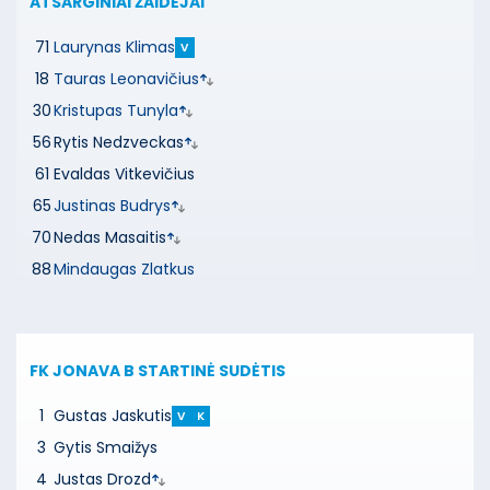
ATSARGINIAI ŽAIDĖJAI
71
Laurynas Klimas
V
18
Tauras Leonavičius
30
Kristupas Tunyla
56
Rytis Nedzveckas
61
Evaldas Vitkevičius
65
Justinas Budrys
70
Nedas Masaitis
88
Mindaugas Zlatkus
FK JONAVA B
STARTINĖ SUDĖTIS
1
Gustas Jaskutis
V
K
3
Gytis Smaižys
4
Justas Drozd