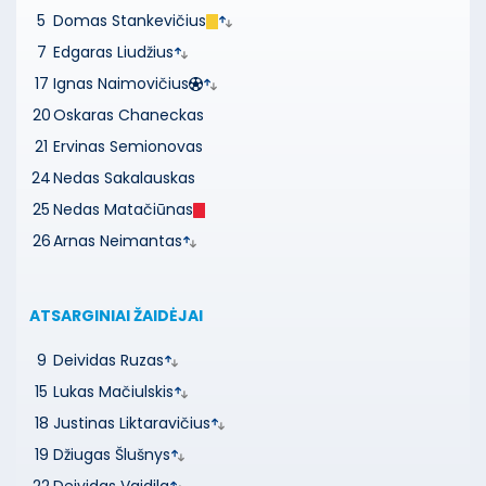
5
Domas Stankevičius
7
Edgaras Liudžius
17
Ignas Naimovičius
20
Oskaras Chaneckas
21
Ervinas Semionovas
24
Nedas Sakalauskas
25
Nedas Matačiūnas
26
Arnas Neimantas
ATSARGINIAI ŽAIDĖJAI
9
Deividas Ruzas
15
Lukas Mačiulskis
18
Justinas Liktaravičius
19
Džiugas Šlušnys