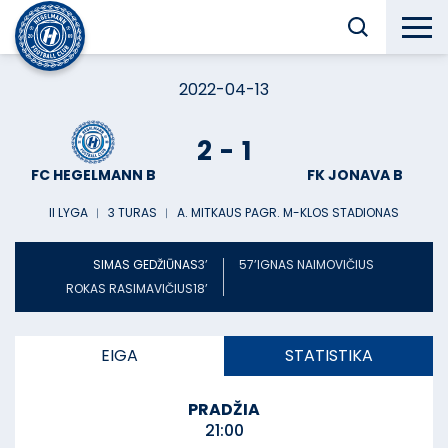
2022-04-13
2
-
1
FC HEGELMANN B
FK JONAVA B
II LYGA
︱
3 TURAS
︱
A. MITKAUS PAGR. M-KLOS STADIONAS
SIMAS GEDŽIŪNAS
3’
57’
IGNAS NAIMOVIČIUS
ROKAS RASIMAVIČIUS
18’
EIGA
STATISTIKA
PRADŽIA
21:00