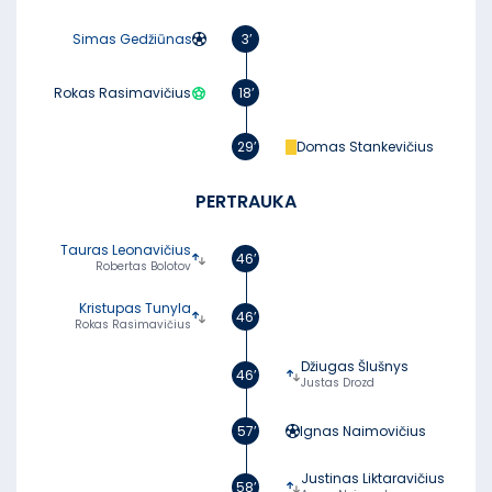
Simas Gedžiūnas
3’
Rokas Rasimavičius
18’
29’
Domas Stankevičius
PERTRAUKA
Tauras Leonavičius
46’
Robertas Bolotov
Kristupas Tunyla
46’
Rokas Rasimavičius
Džiugas Šlušnys
46’
Justas Drozd
57’
Ignas Naimovičius
Justinas Liktaravičius
58’