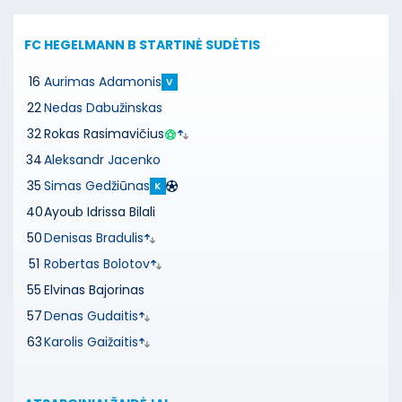
FC HEGELMANN B
STARTINĖ SUDĖTIS
16
Aurimas Adamonis
V
22
Nedas Dabužinskas
32
Rokas Rasimavičius
34
Aleksandr Jacenko
35
Simas Gedžiūnas
K
40
Ayoub Idrissa Bilali
50
Denisas Bradulis
51
Robertas Bolotov
55
Elvinas Bajorinas
57
Denas Gudaitis
63
Karolis Gaižaitis