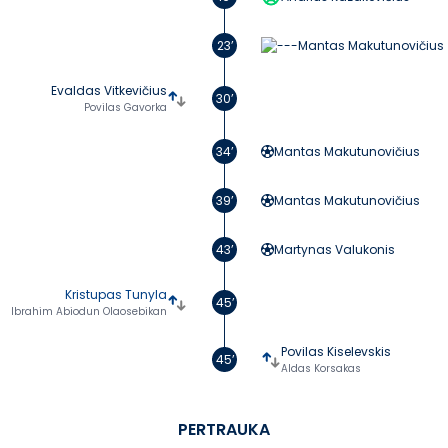
23’
Mantas Makutunovičius
Evaldas Vitkevičius
30’
Povilas Gavorka
34’
Mantas Makutunovičius
39’
Mantas Makutunovičius
43’
Martynas Valukonis
Kristupas Tunyla
45’
Ibrahim Abiodun Olaosebikan
Povilas Kiselevskis
45’
Aldas Korsakas
PERTRAUKA