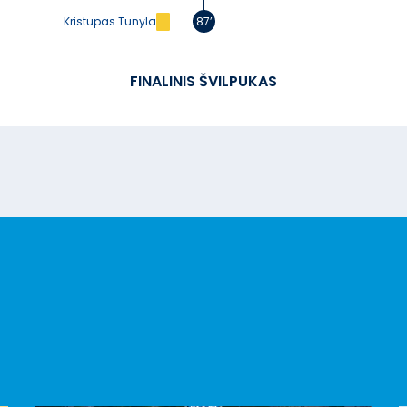
Kristupas Tunyla
87’
FINALINIS ŠVILPUKAS