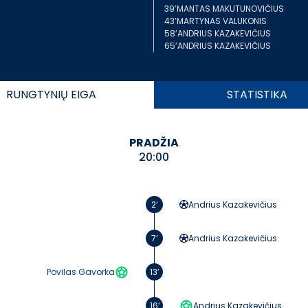
39’
MANTAS MAKUTUNOVIČIUS
43’
MARTYNAS VALUKONIS
58’
ANDRIUS KAZAKEVIČIUS
65’
ANDRIUS KAZAKEVIČIUS
RUNGTYNIŲ
EIGA
STATISTIKA
PRADŽIA
20:00
2’
Andrius Kazakevičius
7’
Andrius Kazakevičius
Povilas Gavorka
13’
16’
Andrius Kazakevičius