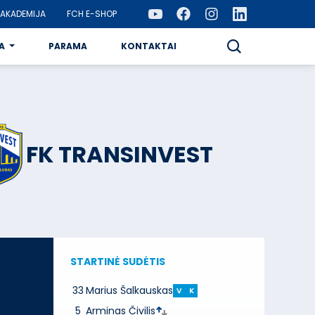
AKADEMIJA
FCH E-SHOP
A
PARAMA
KONTAKTAI
FK TRANSINVEST
STARTINĖ SUDĖTIS
33
Marius Šalkauskas
V
K
5
Arminas Čivilis