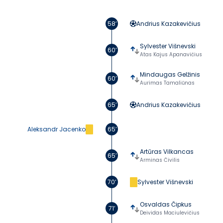
58’
Andrius Kazakevičius
Sylvester Višnevski
60’
Atas Kajus Apanavičius
Mindaugas Gelžinis
60’
Aurimas Tamaliūnas
65’
Andrius Kazakevičius
Aleksandr Jacenko
65’
Artūras Vilkancas
65’
Arminas Čivilis
70’
Sylvester Višnevski
Osvaldas Čipkus
71’
Deividas Maciulevičius