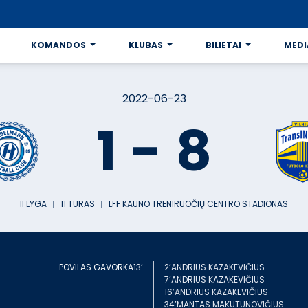
KOMANDOS
KLUBAS
BILIETAI
MEDI
2022-06-23
1
-
8
II LYGA
︱
11 TURAS
︱
LFF KAUNO TRENIRUOČIŲ CENTRO STADIONAS
POVILAS GAVORKA
13’
2’
ANDRIUS KAZAKEVIČIUS
7’
ANDRIUS KAZAKEVIČIUS
16’
ANDRIUS KAZAKEVIČIUS
34’
MANTAS MAKUTUNOVIČIUS