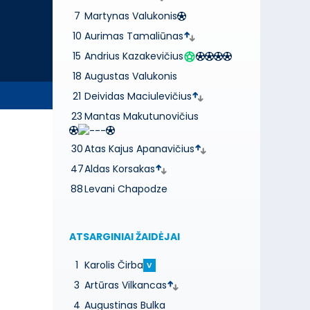
7
Martynas Valukonis
10
Aurimas Tamaliūnas
15
Andrius Kazakevičius
18
Augustas Valukonis
21
Deividas Maciulevičius
23
Mantas Makutunovičius
30
Atas Kajus Apanavičius
47
Aldas Korsakas
88
Levani Chapodze
ATSARGINIAI ŽAIDĖJAI
1
Karolis Čirba
V
3
Artūras Vilkancas
4
Augustinas Bulka