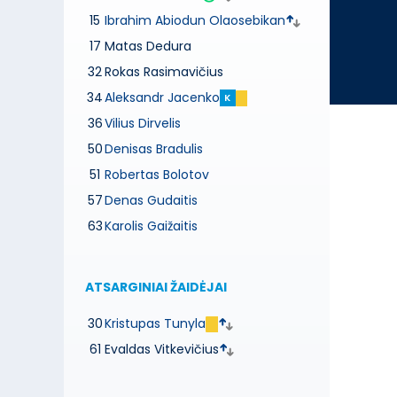
15
Ibrahim Abiodun Olaosebikan
17
Matas Dedura
32
Rokas Rasimavičius
34
Aleksandr Jacenko
K
36
Vilius Dirvelis
50
Denisas Bradulis
51
Robertas Bolotov
57
Denas Gudaitis
63
Karolis Gaižaitis
ATSARGINIAI ŽAIDĖJAI
30
Kristupas Tunyla
61
Evaldas Vitkevičius