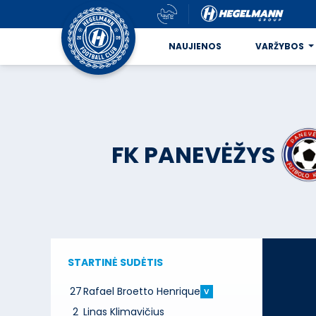
NAUJIENOS
VARŽYBOS
FK PANEVĖŽYS
STARTINĖ SUDĖTIS
27
Rafael Broetto Henrique
V
2
Linas Klimavičius