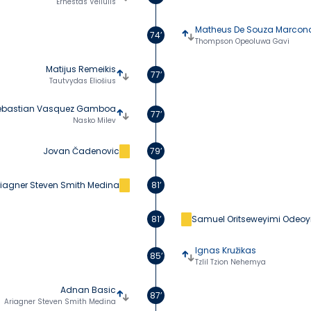
Ernestas Veliulis
Matheus De Souza Marcon
74’
Thompson Opeoluwa Gavi
Matijus Remeikis
77’
Tautvydas Eliošius
ebastian Vasquez Gamboa
77’
Nasko Milev
Jovan Čadenovic
79’
riagner Steven Smith Medina
81’
81’
Samuel Oritseweyimi Odeoy
Ignas Kružikas
85’
Tzlil Tzion Nehemya
Adnan Basic
87’
Ariagner Steven Smith Medina