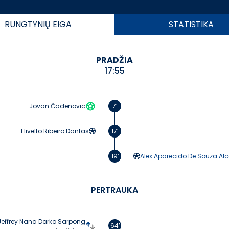
RUNGTYNIŲ
EIGA
STATISTIKA
PRADŽIA
17:55
Jovan Čadenovic
7’
Elivelto Ribeiro Dantas
17’
19’
Alex Aparecido De Souza Al
PERTRAUKA
Jeffrey Nana Darko Sarpong
64’