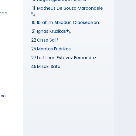
11
Matheus De Souza Marcondele
dele
15
Ibrahim Abiodun Olaosebikan
21
Ignas Kružikas
22
Cisse Salif
25
Mantas Fridrikas
27
Leif Leon Estevez Fernandez
45
Misaki Sato
ibo