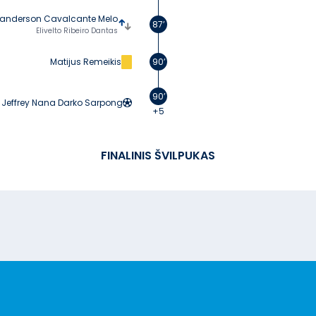
anderson Cavalcante Melo
87’
Elivelto Ribeiro Dantas
Matijus Remeikis
90’
90’
Jeffrey Nana Darko Sarpong
+5
FINALINIS ŠVILPUKAS