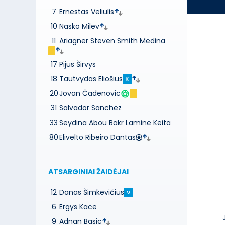
7
Ernestas Veliulis
10
Nasko Milev
11
Ariagner Steven Smith Medina
17
Pijus Širvys
18
Tautvydas Eliošius
K
20
Jovan Čadenovic
31
Salvador Sanchez
33
Seydina Abou Bakr Lamine Keita
80
Elivelto Ribeiro Dantas
ATSARGINIAI ŽAIDĖJAI
12
Danas Šimkevičius
V
6
Ergys Kace
9
Adnan Basic