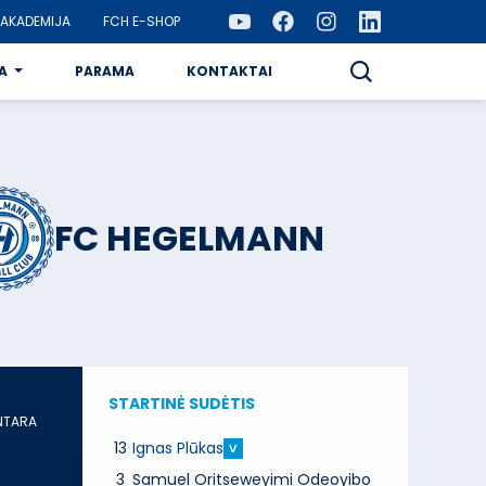
AKADEMIJA
FCH E-SHOP
A
PARAMA
KONTAKTAI
FC HEGELMANN
STARTINĖ SUDĖTIS
NTARA
13
Ignas Plūkas
V
3
Samuel Oritseweyimi Odeoyibo