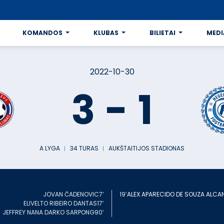
KOMANDOS
KLUBAS
BILIETAI
MEDI
2022-10-30
3
-
1
A LYGA
︱
34 TURAS
︱
AUKŠTAITIJOS STADIONAS
JOVAN ČADENOVIC
7’
19’
ALEX APARECIDO DE SOUZA ALCA
ELIVELTO RIBEIRO DANTAS
17’
JEFFREY NANA DARKO SARPONG
90’