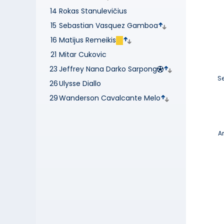
14
Rokas Stanulevičius
15
Sebastian Vasquez Gamboa
16
Matijus Remeikis
21
Mitar Cukovic
23
Jeffrey Nana Darko Sarpong
S
26
Ulysse Diallo
29
Wanderson Cavalcante Melo
A