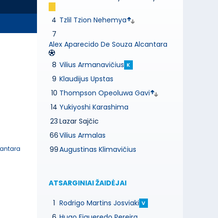
4
Tzlil Tzion Nehemya
7
Alex Aparecido De Souza Alcantara
8
Vilius Armanavičius
K
9
Klaudijus Upstas
10
Thompson Opeoluwa Gavi
14
Yukiyoshi Karashima
23
Lazar Sajčic
66
Vilius Armalas
cantara
99
Augustinas Klimavičius
ATSARGINIAI ŽAIDĖJAI
1
Rodrigo Martins Josviaki
V
6
Hugo Figueredo Pereira