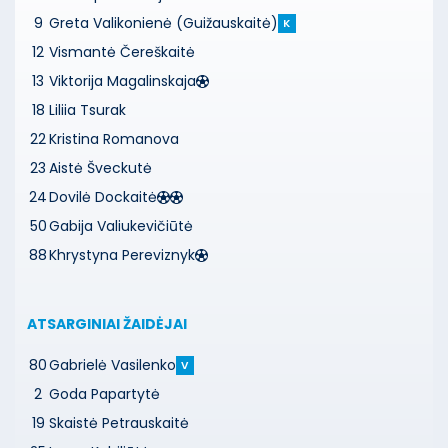
9
Greta Valikonienė (Guižauskaitė)
K
12
Vismantė Čereškaitė
13
Viktorija Magalinskaja
18
Liliia Tsurak
22
Kristina Romanova
23
Aistė Šveckutė
24
Dovilė Dockaitė
50
Gabija Valiukevičiūtė
88
Khrystyna Pereviznyk
ATSARGINIAI ŽAIDĖJAI
80
Gabrielė Vasilenko
V
2
Goda Papartytė
19
Skaistė Petrauskaitė