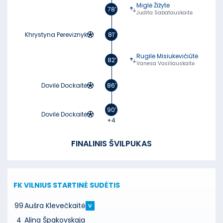
Miglė Žižytė
78’
Judita Sabatauskaitė
Khrystyna Pereviznyk
81’
Rugilė Misiukevičiūtė
82’
Vanesa Vasiliauskaitė
Dovilė Dockaitė
86’
90’
Dovilė Dockaitė
+4
FINALINIS ŠVILPUKAS
FK VILNIUS
STARTINĖ SUDĖTIS
99
Aušra Klevečkaitė
V
4
Alina Špakovskaja