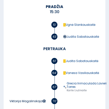
PRADŽIA
15:30
10’
Ugnė Slankauskaitė
43’
Judita Sabatauskaitė
PERTRAUKA
61’
Judita Sabatauskaitė
64’
Vanesa Vasiliauskaitė
Grecia Inmaculada Lavieri
Torres
67’
Karilė Liužinaitė
Viktorija Magalinskaja
70’