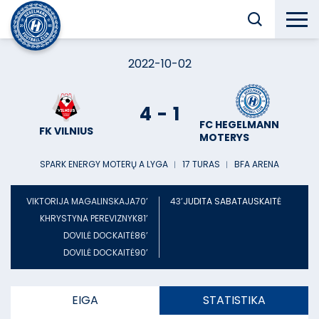
2022-10-02
4
-
1
FC HEGELMANN
FK VILNIUS
MOTERYS
SPARK ENERGY MOTERŲ A LYGA
︱
17 TURAS
︱
BFA ARENA
VIKTORIJA MAGALINSKAJA
70’
43’
JUDITA SABATAUSKAITĖ
KHRYSTYNA PEREVIZNYK
81’
DOVILĖ DOCKAITĖ
86’
DOVILĖ DOCKAITĖ
90’
EIGA
STATISTIKA