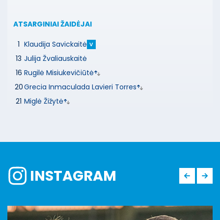
ATSARGINIAI ŽAIDĖJAI
1
Klaudija Savickaitė
V
13
Julija Žvaliauskaitė
16
Rugilė Misiukevičiūtė
20
Grecia Inmaculada Lavieri Torres
21
Miglė Žižytė
INSTAGRAM