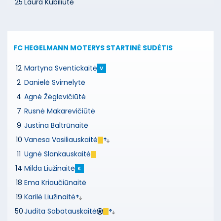
25
Laura Kubiliūtė
FC HEGELMANN MOTERYS
STARTINĖ SUDĖTIS
12
Martyna Sventickaitė
V
2
Danielė Svirnelytė
4
Agnė Žėglevičiūtė
7
Rusnė Makarevičiūtė
9
Justina Baltrūnaitė
10
Vanesa Vasiliauskaitė
11
Ugnė Slankauskaitė
14
Milda Liužinaitė
K
18
Ema Kriaučiūnaitė
19
Karilė Liužinaitė
50
Judita Sabatauskaitė