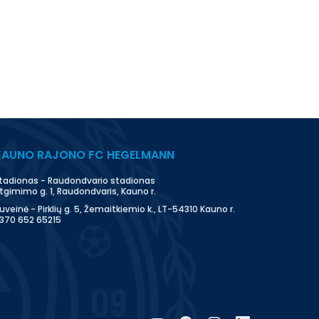
KAUNO RAJONO FC HEGELMANN
tadionas - Raudondvario stadionas
tgimimo g. 1, Raudondvaris, Kauno r.
uveinė - Pirklių g. 5, Žemaitkiemio k., LT-54310 Kauno r.
370 652 65215