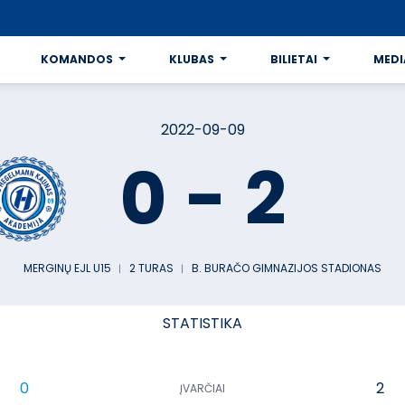
KOMANDOS
KLUBAS
BILIETAI
MEDI
2022-09-09
0
-
2
MERGINŲ EJL U15
︱
2 TURAS
︱
B. BURAČO GIMNAZIJOS STADIONAS
STATISTIKA
0
2
ĮVARČIAI