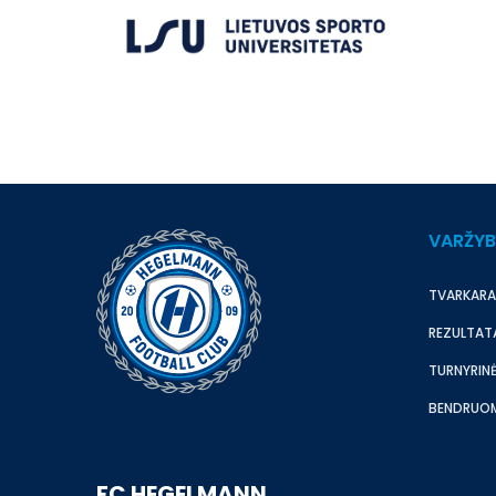
VARŽY
TVARKARA
REZULTAT
TURNYRINĖ
BENDRUO
FC HEGELMANN