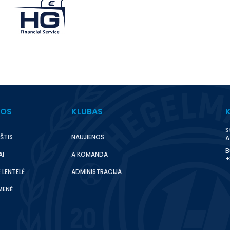
BOS
KLUBAS
S
ŠTIS
NAUJIENOS
A
B
AI
A KOMANDA
+
 LENTELĖ
ADMINISTRACIJA
MENĖ