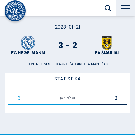
2023-01-21
3
-
2
FC HEGELMANN
FA ŠIAULIAI
KONTROLINĖS
︱
KAUNO ŽALGIRIO FA MANIEŽAS
STATISTIKA
3
2
ĮVARČIAI