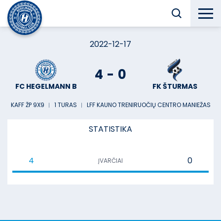
2022-12-17
4
-
0
FC HEGELMANN B
FK ŠTURMAS
KAFF ŽP 9X9
︱
1 TURAS
︱
LFF KAUNO TRENIRUOČIŲ CENTRO MANIEŽAS
STATISTIKA
4
0
ĮVARČIAI