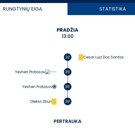
RUNGTYNIŲ
EIGA
STATISTIKA
PRADŽIA
13:00
32’
Cesar Luiz Dos Santos
Yevhen Protasov
35’
Yevhen Protasov
35’
Oleksii Zbun
39’
PERTRAUKA