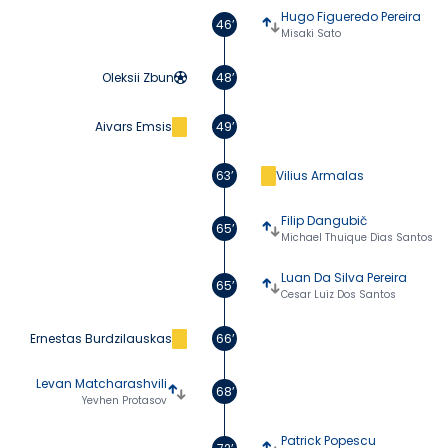
Hugo Figueredo Pereira
46’
Misaki Sato
Oleksii Zbun
48’
Aivars Emsis
49’
63’
Vilius Armalas
Filip Dangubič
65’
Michael Thuique Dias Santos
Luan Da Silva Pereira
65’
Cesar Luiz Dos Santos
Ernestas Burdzilauskas
66’
Levan Matcharashvili
68’
Yevhen Protasov
Patrick Popescu