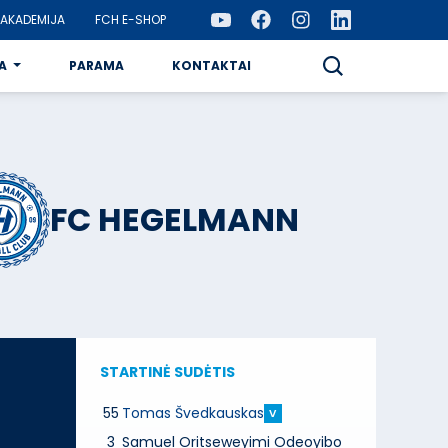
AKADEMIJA
FCH E-SHOP
A
PARAMA
KONTAKTAI
FC HEGELMANN
STARTINĖ SUDĖTIS
55
Tomas Švedkauskas
V
3
Samuel Oritseweyimi Odeoyibo