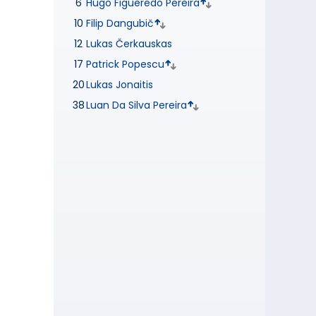
6
Hugo Figueredo Pereira
10
Filip Dangubič
12
Lukas Čerkauskas
17
Patrick Popescu
20
Lukas Jonaitis
38
Luan Da Silva Pereira