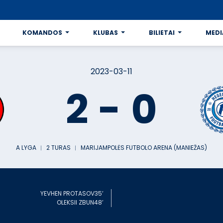
KOMANDOS
KLUBAS
BILIETAI
MEDI
2023-03-11
2
-
0
A LYGA
︱
2 TURAS
︱
MARIJAMPOLĖS FUTBOLO ARENA (MANIEŽAS)
YEVHEN PROTASOV
35’
OLEKSII ZBUN
48’