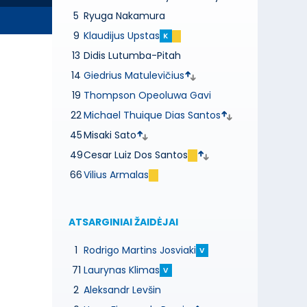
5
Ryuga Nakamura
9
Klaudijus Upstas
K
13
Didis Lutumba-Pitah
14
Giedrius Matulevičius
19
Thompson Opeoluwa Gavi
22
Michael Thuique Dias Santos
45
Misaki Sato
49
Cesar Luiz Dos Santos
66
Vilius Armalas
ATSARGINIAI ŽAIDĖJAI
1
Rodrigo Martins Josviaki
V
71
Laurynas Klimas
V
2
Aleksandr Levšin