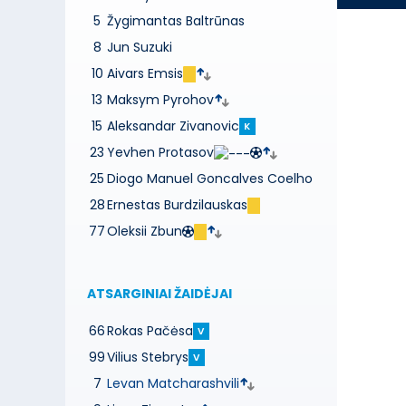
5
Žygimantas Baltrūnas
8
Jun Suzuki
10
Aivars Emsis
13
Maksym Pyrohov
15
Aleksandar Zivanovic
K
23
Yevhen Protasov
25
Diogo Manuel Goncalves Coelho
28
Ernestas Burdzilauskas
77
Oleksii Zbun
ATSARGINIAI ŽAIDĖJAI
66
Rokas Pačėsa
V
99
Vilius Stebrys
V
7
Levan Matcharashvili