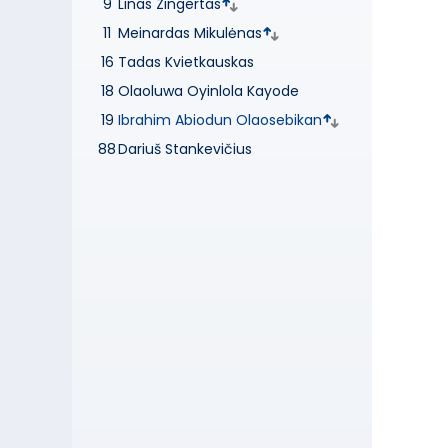
9
Linas Zingertas
11
Meinardas Mikulėnas
16
Tadas Kvietkauskas
18
Olaoluwa Oyinlola Kayode
19
Ibrahim Abiodun Olaosebikan
88
Dariuš Stankevičius