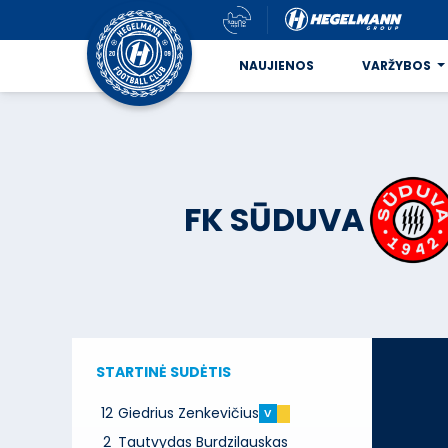
NAUJIENOS
VARŽYBOS
FK SŪDUVA
STARTINĖ SUDĖTIS
12
Giedrius Zenkevičius
V
2
Tautvydas Burdzilauskas