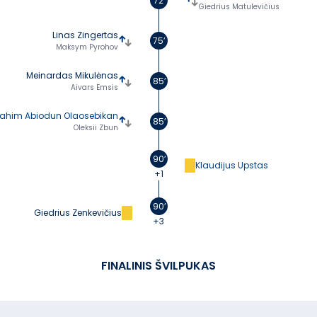
72’
Giedrius Matulevičius
Linas Zingertas
75’
Maksym Pyrohov
Meinardas Mikulėnas
85’
Aivars Emsis
rahim Abiodun Olaosebikan
85’
Oleksii Zbun
90’
Klaudijus Upstas
+1
90’
Giedrius Zenkevičius
+3
FINALINIS ŠVILPUKAS